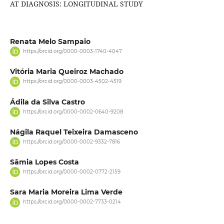
AT DIAGNOSIS: LONGITUDINAL STUDY
Renata Melo Sampaio
https://orcid.org/0000-0003-1740-4047
Vitória Maria Queiroz Machado
https://orcid.org/0000-0003-4502-4519
Ádila da Silva Castro
https://orcid.org/0000-0002-0640-9208
Nágila Raquel Teixeira Damasceno
https://orcid.org/0000-0002-9332-7816
Sâmia Lopes Costa
https://orcid.org/0000-0002-0772-2159
Sara Maria Moreira Lima Verde
https://orcid.org/0000-0002-7733-0214