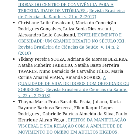
IDOSAS DO CENTRO DE CONVIVÊNCIA PARA A
TERCEIRA IDADE DE VITÓRIA/ES
,
Revista Brasileira
de Ciências da Saúde: v. 21 n. 2 (2017)
Christiane Leite Cavalcanti, Maria da Conceição
Rodrigues Gonçalves, Luiza Sonia Rios Asciutti,
Alessandro Leite Cavalcanti,
ENVELHECIMENTO E
OBESIDADE: UM GRANDE DESAFIO NO SÉCULO XXI
,
Revista Brasileira de Ciências da Saúde: v. 14 n. 2
(2010)
Ylkiany Pereira SOUZA, Adriana de Moraes BEZERRA,
Natália Pinheiro FABRÍCIO, Natália Basto Ferreira
TAVARES, Nuno Damácio de Carvalho FÉLIX, Maria
Corina Amaral VIANA, Amanda SOARES,
A
QUALIDADE DE VIDA DE IDOSOS COM OBESIDADE OU
SOBREPESO
,
Revista Brasileira de Ciências da Saúde:
v. 22 n. 2 (2018)
Thayna Maria Praia Baratella Praia, Juliana, Karla
Rayanne Barbosa Bezerra, Ellen Raquel Lopes
Rodrigues , Gabrielle Patrícia Almeida da Silva, Paulo
Henrique Altran Veiga ,
EFEITOS DA MANIPULAÇÃO
VISCERAL E SUA RELAÇÃO COM A AMPLITUDE DE
MOVIMENTO DO OMBRO EM ADULTOS HÍGIDOS
,