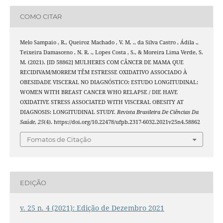
COMO CITAR
Melo Sampaio , R., Queiroz Machado , V. M. ., da Silva Castro , Ádila .,
Teixeira Damasceno , N. R. ., Lopes Costa , S., & Moreira Lima Verde, S.
M. (2021). [ID 58862] MULHERES COM CÂNCER DE MAMA QUE
RECIDIVAM/MORREM TÊM ESTRESSE OXIDATIVO ASSOCIADO À
OBESIDADE VISCERAL NO DIAGNÓSTICO: ESTUDO LONGITUDINAL:
WOMEN WITH BREAST CANCER WHO RELAPSE / DIE HAVE
OXIDATIVE STRESS ASSOCIATED WITH VISCERAL OBESITY AT
DIAGNOSIS: LONGITUDINAL STUDY.
Revista Brasileira De Ciências Da
Saúde
,
25
(4). https://doi.org/10.22478/ufpb.2317-6032.2021v25n4.58862
Fomatos de Citação
EDIÇÃO
v. 25 n. 4 (2021): Edição de Dezembro 2021