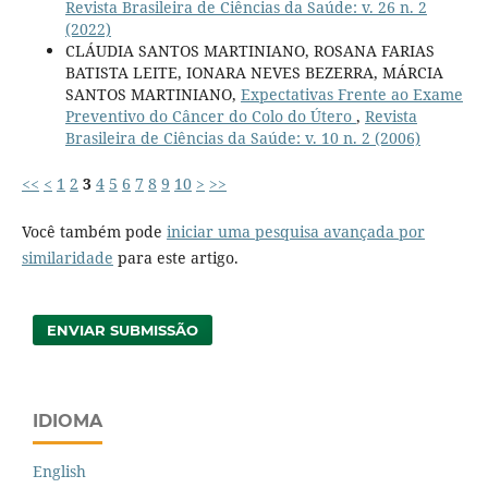
Revista Brasileira de Ciências da Saúde: v. 26 n. 2
(2022)
CLÁUDIA SANTOS MARTINIANO, ROSANA FARIAS
BATISTA LEITE, IONARA NEVES BEZERRA, MÁRCIA
SANTOS MARTINIANO,
Expectativas Frente ao Exame
Preventivo do Câncer do Colo do Útero
,
Revista
Brasileira de Ciências da Saúde: v. 10 n. 2 (2006)
<<
<
1
2
3
4
5
6
7
8
9
10
>
>>
Você também pode
iniciar uma pesquisa avançada por
similaridade
para este artigo.
ENVIAR SUBMISSÃO
IDIOMA
English