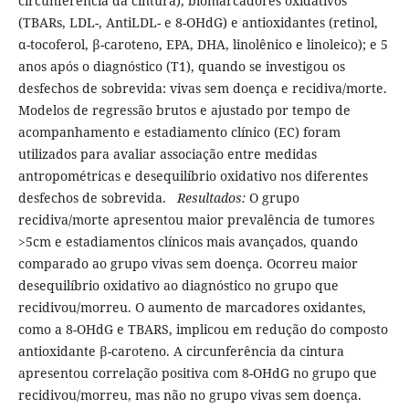
circunferência da cintura), biomarcadores oxidativos
(TBARs, LDL-, AntiLDL- e 8-OHdG) e antioxidantes (retinol,
α-tocoferol, β-caroteno, EPA, DHA, linolênico e linoleico); e 5
anos após o diagnóstico (T1), quando se investigou os
desfechos de sobrevida: vivas sem doença e recidiva/morte.
Modelos de regressão brutos e ajustado por tempo de
acompanhamento e estadiamento clínico (EC) foram
utilizados para avaliar associação entre medidas
antropométricas e desequilíbrio oxidativo nos diferentes
desfechos de sobrevida.
Resultados:
O grupo
recidiva/morte apresentou maior prevalência de tumores
>5cm e estadiamentos clínicos mais avançados, quando
comparado ao grupo vivas sem doença. Ocorreu maior
desequilíbrio oxidativo ao diagnóstico no grupo que
recidivou/morreu. O aumento de marcadores oxidantes,
como a 8-OHdG e TBARS, implicou em redução do composto
antioxidante β-caroteno. A circunferência da cintura
apresentou correlação positiva com 8-OHdG no grupo que
recidivou/morreu, mas não no grupo vivas sem doença.