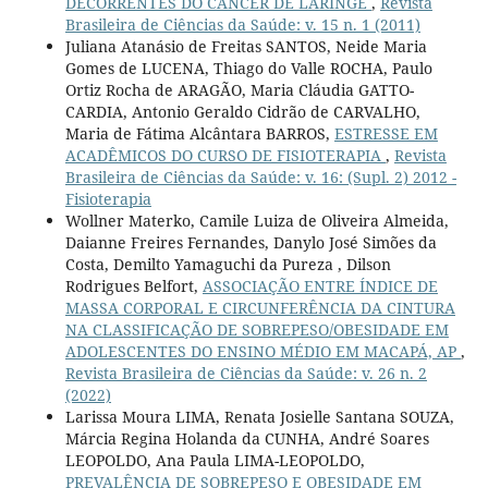
DECORRENTES DO CÂNCER DE LARINGE
,
Revista
Brasileira de Ciências da Saúde: v. 15 n. 1 (2011)
Juliana Atanásio de Freitas SANTOS, Neide Maria
Gomes de LUCENA, Thiago do Valle ROCHA, Paulo
Ortiz Rocha de ARAGÃO, Maria Cláudia GATTO-
CARDIA, Antonio Geraldo Cidrão de CARVALHO,
Maria de Fátima Alcântara BARROS,
ESTRESSE EM
ACADÊMICOS DO CURSO DE FISIOTERAPIA
,
Revista
Brasileira de Ciências da Saúde: v. 16: (Supl. 2) 2012 -
Fisioterapia
Wollner Materko, Camile Luiza de Oliveira Almeida,
Daianne Freires Fernandes, Danylo José Simões da
Costa, Demilto Yamaguchi da Pureza , Dilson
Rodrigues Belfort,
ASSOCIAÇÃO ENTRE ÍNDICE DE
MASSA CORPORAL E CIRCUNFERÊNCIA DA CINTURA
NA CLASSIFICAÇÃO DE SOBREPESO/OBESIDADE EM
ADOLESCENTES DO ENSINO MÉDIO EM MACAPÁ, AP
,
Revista Brasileira de Ciências da Saúde: v. 26 n. 2
(2022)
Larissa Moura LIMA, Renata Josielle Santana SOUZA,
Márcia Regina Holanda da CUNHA, André Soares
LEOPOLDO, Ana Paula LIMA-LEOPOLDO,
PREVALÊNCIA DE SOBREPESO E OBESIDADE EM