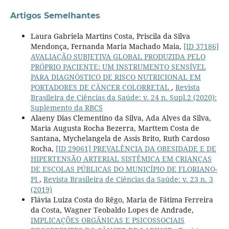
Artigos Semelhantes
Laura Gabriela Martins Costa, Priscila da Silva
Mendonça, Fernanda Maria Machado Maia,
[ID 37186]
AVALIAÇÃO SUBJETIVA GLOBAL PRODUZIDA PELO
PRÓPRIO PACIENTE: UM INSTRUMENTO SENSÍVEL
PARA DIAGNÓSTICO DE RISCO NUTRICIONAL EM
PORTADORES DE CÂNCER COLORRETAL
,
Revista
Brasileira de Ciências da Saúde: v. 24 n. Supl.2 (2020):
Suplemento da RBCS
Alaeny Dias Clementino da Silva, Ada Alves da Silva,
Maria Augusta Rocha Bezerra, Marttem Costa de
Santana, Mychelangela de Assis Brito, Ruth Cardoso
Rocha,
[ID 29061] PREVALÊNCIA DA OBESIDADE E DE
HIPERTENSÃO ARTERIAL SISTÊMICA EM CRIANÇAS
DE ESCOLAS PÚBLICAS DO MUNICÍPIO DE FLORIANO-
PI
,
Revista Brasileira de Ciências da Saúde: v. 23 n. 3
(2019)
Flávia Luiza Costa do Rêgo, Maria de Fátima Ferreira
da Costa, Wagner Teobaldo Lopes de Andrade,
IMPLICAÇÕES ORGÂNICAS E PSICOSSOCIAIS