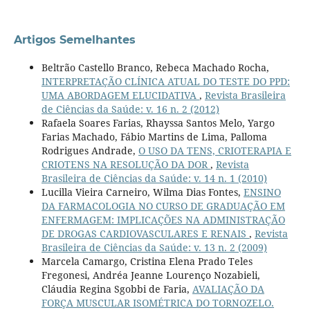
Artigos Semelhantes
Beltrão Castello Branco, Rebeca Machado Rocha,
INTERPRETAÇÃO CLÍNICA ATUAL DO TESTE DO PPD:
UMA ABORDAGEM ELUCIDATIVA
,
Revista Brasileira
de Ciências da Saúde: v. 16 n. 2 (2012)
Rafaela Soares Farias, Rhayssa Santos Melo, Yargo
Farias Machado, Fábio Martins de Lima, Palloma
Rodrigues Andrade,
O USO DA TENS, CRIOTERAPIA E
CRIOTENS NA RESOLUÇÃO DA DOR
,
Revista
Brasileira de Ciências da Saúde: v. 14 n. 1 (2010)
Lucilla Vieira Carneiro, Wilma Dias Fontes,
ENSINO
DA FARMACOLOGIA NO CURSO DE GRADUAÇÃO EM
ENFERMAGEM: IMPLICAÇÕES NA ADMINISTRAÇÃO
DE DROGAS CARDIOVASCULARES E RENAIS
,
Revista
Brasileira de Ciências da Saúde: v. 13 n. 2 (2009)
Marcela Camargo, Cristina Elena Prado Teles
Fregonesi, Andréa Jeanne Lourenço Nozabieli,
Cláudia Regina Sgobbi de Faria,
AVALIAÇÃO DA
FORÇA MUSCULAR ISOMÉTRICA DO TORNOZELO.