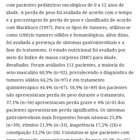
com pacientes pediátricos oncológicos de 0 a 12 anos de
idade. A perda de peso foi avaliada de acordo com o tempo
e a porcentagem de perda de peso e classificada de acordo
com Blackburn (1997). Para os tipos de tumores, utilizou-se
como critério tumores sólidos e hematológicos, além disso,
foi avaliada a presença de sintomas gastrointestinais e a
fase do tratamento. O estado nutricional foi avaliado por
meio do Índice de massa corpórea (IMC) para idade.
Resultados:
Foram avaliados 151 pacientes, a maioria do
sexo masculino 60,9% (n=92), prevalecendo o diagnóstico de
tumores sólidos 64,2% (n=97) e em tratamento
quimioterápico 44,4% (n=67). 58,9% (n=89) dos pacientes
não apresentaram perda de peso durante o tratamento,
37,1% (n=56) apresentaram perda grave e 4% (n=6) dos
pacientes apresentaram perda significativa. Os sintomas
gastrointestinais mais frequentes foram náuseas 25,8%
(n=39), vômitos 21,9% (n=33), inapetência 17,2% (26) e
constipação 13,2% (n=20). Constatou-se que pacientes com
peso adequado apresentaram perda de peso 43,2% (n=35).