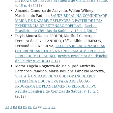
LITERATURA
,
Revista Brasileira de Ciências da Saúde:
v. 15 n. 4 (2011)
Amanda Camurça de Azevedo, Wilton Wilney
Nascimento Padilha,
SAÚDE BUCAL NA COMUNIDADE
MARIA DE NAZARÉ: REFLEXÕES A PARTIR DE UMA
EXPERIÊNCIA DE EXTENSÃO POPULAR
,
Revista
Brasileira de Ciências da Saúde: v. 15 n. 2 (2011)
Deyla Moura Ramos ISOLDI, Mariluci Camargo
Ferreira da Silva CANDIDO, Clélia Albino SIMPSON,
Fernando Souza SILVA,
FATORES RELACIONADOS ÀS
OCORRÊNCIAS ÉTICAS NA ENFERMAGEM FRENTE A
ERROS DE MEDICAÇÃO
,
Revista Brasileira de Ciências
da Saúde: v. 21 n. 4 (2017)
Maria Angela Nogueira de Melo, José Auricélio
Bernardo Cândido, Maria Rosilene Cândido Moreira,
VISITA À UNIDADE DE SAÚDE POR ESCOLARES:
ESTRATÉGIA EDUCATIVA PARA ADESÃO AO
PROGRAMA DE PLANEJAMENTO REPRODUTIVO
,
Revista Brasileira de Ciências da Saúde: v. 16 n. 1
(2012)
<<
<
83
84
85
86
87
88
89
>
>>