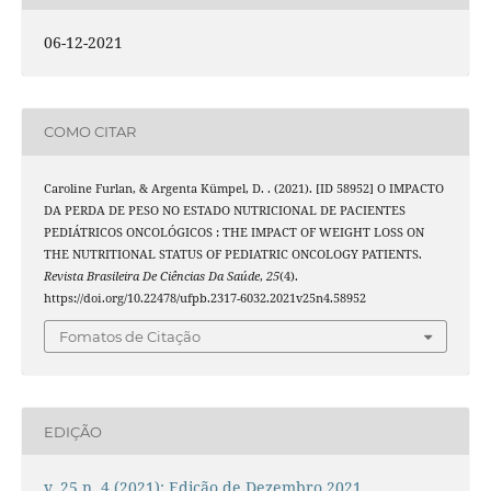
06-12-2021
COMO CITAR
Caroline Furlan, & Argenta Kümpel, D. . (2021). [ID 58952] O IMPACTO
DA PERDA DE PESO NO ESTADO NUTRICIONAL DE PACIENTES
PEDIÁTRICOS ONCOLÓGICOS : THE IMPACT OF WEIGHT LOSS ON
THE NUTRITIONAL STATUS OF PEDIATRIC ONCOLOGY PATIENTS.
Revista Brasileira De Ciências Da Saúde
,
25
(4).
https://doi.org/10.22478/ufpb.2317-6032.2021v25n4.58952
Fomatos de Citação
EDIÇÃO
v. 25 n. 4 (2021): Edição de Dezembro 2021