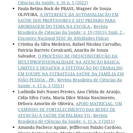
Ciências da Saúde: v. 26 n. 1 (2022)
Paula Betina Bock de PRASS, Wagner de Souza
OLIVEIRA,
A INTERFACE DA AUTOAVALIAÇÃO EM
SAÚDE DOS PROFESSORES E SEU PREPARO PARA
ABORDAGEM DO TEMA NA ESCOLA
,
Revista
Brasileira de Ciências da Saúde: v. 19 (2015): Supl. 2 -
Encontro Nacional SESC de Atividades Físicas
Cristina da Silva Medeiros, Rafael Nicolau Carvalho,
Patrícia Barreto Cavalcanti, Anarita de Souza
Salvador,
O PROCESSO DE (DES)CONSTRUÇÃO DA
MULTIPROFISSIONALIDADE NA ATENÇÃO BÁSICA:
LIMITES E DESAFIOS A EFETIVAÇÃO DO TRABALHO
EM EQUIPE NA ESTRATÉGIA SAÚDE DA FAMÍLIA EM
JOÃO PESSOA - PB
,
Revista Brasileira de Ciências da
Saúde: v. 15 n. 3 (2011)
Ludimila Inês Nunes Prestes, Ana Clébia de Araújo,
Cídia Silva Costa, Maria Dilce Wânia Nascimento,
Débora Amorim de Oliveira,
APOIO MATRICIAL: UM
CAMINHO DE FORTALECIMENTO DAS REDES DE
ATENÇÃO À SAÚDE EM PALMAS-TO
,
Revista
Brasileira de Ciências da Saúde: v. 15 n. 2 (2011)
Amanda Pacheco Aguiar, Jeffferson Paixão Cardoso,