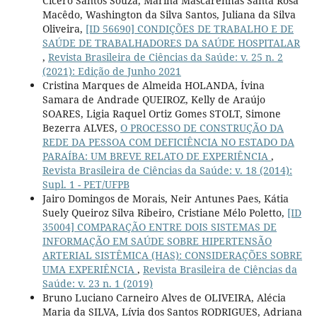
Cícero Santos Souza, Marina Mascarenhas Santa Rosa
Macêdo, Washington da Silva Santos, Juliana da Silva
Oliveira,
[ID 56690] CONDIÇÕES DE TRABALHO E DE
SAÚDE DE TRABALHADORES DA SAÚDE HOSPITALAR
,
Revista Brasileira de Ciências da Saúde: v. 25 n. 2
(2021): Edição de Junho 2021
Cristina Marques de Almeida HOLANDA, Ívina
Samara de Andrade QUEIROZ, Kelly de Araújo
SOARES, Ligia Raquel Ortiz Gomes STOLT, Simone
Bezerra ALVES,
O PROCESSO DE CONSTRUÇÃO DA
REDE DA PESSOA COM DEFICIÊNCIA NO ESTADO DA
PARAÍBA: UM BREVE RELATO DE EXPERIÊNCIA
,
Revista Brasileira de Ciências da Saúde: v. 18 (2014):
Supl. 1 - PET/UFPB
Jairo Domingos de Morais, Neir Antunes Paes, Kátia
Suely Queiroz Silva Ribeiro, Cristiane Mélo Poletto,
[ID
35004] COMPARAÇÃO ENTRE DOIS SISTEMAS DE
INFORMAÇÃO EM SAÚDE SOBRE HIPERTENSÃO
ARTERIAL SISTÊMICA (HAS): CONSIDERAÇÕES SOBRE
UMA EXPERIÊNCIA
,
Revista Brasileira de Ciências da
Saúde: v. 23 n. 1 (2019)
Bruno Luciano Carneiro Alves de OLIVEIRA, Alécia
Maria da SILVA, Lívia dos Santos RODRIGUES, Adriana