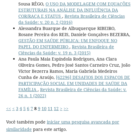
Sousa RÊGO,
O USO DA MODELAGEM COM EQUAÇÕES
ESTRUTURAIS NA ANÁLISE DA INFLUÊNCIA DA
COR/RAÇA E STATUS
,
Revista Brasileira de Ciências
da Saúde: v. 20 n. 2 (2016)
Alessandra Buarque de Albuquerque RIBEIRO,
Rosane Pereira dos REIS, Daniele Gonçalves BEZERRA,
GESTÃO EM SAÚDE PÚBLICA: UM ENFOQUE NO
PAPEL DO ENFERMEIRO
,
Revista Brasileira de
Ciências da Saúde: v. 19 n. 3 (2015)
Ana Paula Maia Espíndola Rodrigues, Ana Clara
Oliveira Gomes, Pedro José Santos Carneiro Cruz, João
Victor Bezerra Ramos, Maria Gabriela Medeiros
Cunha de Araújo,
[62296] DESAFIOS DOS ESPAÇOS DE
PARTICIPAÇÃO SOCIAL EM UNIDADES DE SAÚDE DA
FAMÍLIA
,
Revista Brasileira de Ciências da Saúde: v.
26 n. 1 (2022)
<<
<
3
4
5
6
7
8
9
10
11
12
>
>>
Você também pode
iniciar uma pesquisa avançada por
similaridade
para este artigo.