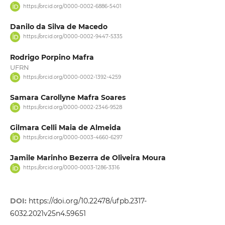
https://orcid.org/0000-0002-6886-5401
Danilo da Silva de Macedo
https://orcid.org/0000-0002-9447-5335
Rodrigo Porpino Mafra
UFRN
https://orcid.org/0000-0002-1392-4259
Samara Carollyne Mafra Soares
https://orcid.org/0000-0002-2346-9528
Gilmara Celli Maia de Almeida
https://orcid.org/0000-0003-4660-6297
Jamile Marinho Bezerra de Oliveira Moura
https://orcid.org/0000-0003-1286-3316
DOI:
https://doi.org/10.22478/ufpb.2317-
6032.2021v25n4.59651