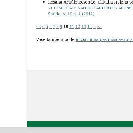
Rosana Araújo Rosendo, Cláudia Helena So
ACESSO E ADESÃO DE PACIENTES AO PR
Saúde: v. 16 n. 1 (2012)
<<
<
5
6
7
8
9
10
11
12
13
14
>
>>
Você também pode
iniciar uma pesquisa avança