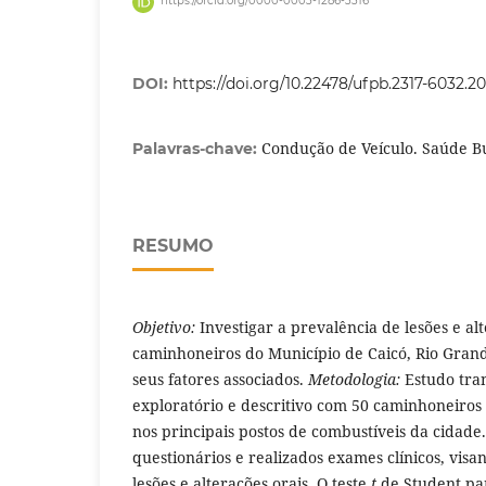
https://orcid.org/0000-0003-1286-3316
DOI:
https://doi.org/10.22478/ufpb.2317-6032.2
Condução de Veículo. Saúde Bu
Palavras-chave:
RESUMO
Objetivo:
Investigar a prevalência de lesões e al
caminhoneiros do Município de Caicó, Rio Grand
seus fatores associados.
Metodologia:
Estudo tra
exploratório e descritivo com 50 caminhoneiros
nos principais postos de combustíveis da cidade
questionários e realizados exames clínicos, visa
lesões e alterações orais. O teste
t
de Student pa