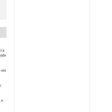
) à
aúde
o em
o
o
 a