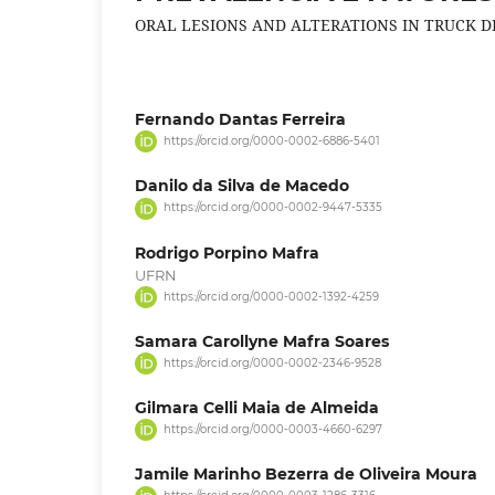
ORAL LESIONS AND ALTERATIONS IN TRUCK D
Fernando Dantas Ferreira
https://orcid.org/0000-0002-6886-5401
Danilo da Silva de Macedo
https://orcid.org/0000-0002-9447-5335
Rodrigo Porpino Mafra
UFRN
https://orcid.org/0000-0002-1392-4259
Samara Carollyne Mafra Soares
https://orcid.org/0000-0002-2346-9528
Gilmara Celli Maia de Almeida
https://orcid.org/0000-0003-4660-6297
Jamile Marinho Bezerra de Oliveira Moura