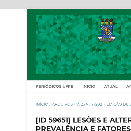
PERIÓDICOS UFPB
INICIO
ATUAL
A
INÍCIO
/
ARQUIVOS
/
V. 25 N. 4 (2021): EDIÇÃO 
[ID 59651] LESÕES E AL
PREVALÊNCIA E FATORE