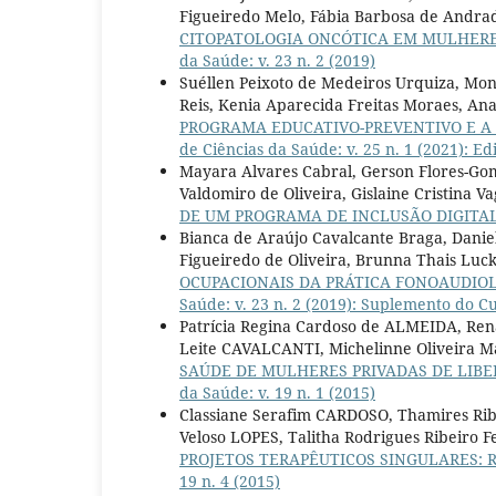
Figueiredo Melo, Fábia Barbosa de Andra
CITOPATOLOGIA ONCÓTICA EM MULHERE
da Saúde: v. 23 n. 2 (2019)
Suéllen Peixoto de Medeiros Urquiza, Mo
Reis, Kenia Aparecida Freitas Moraes, Ana 
PROGRAMA EDUCATIVO-PREVENTIVO E A 
de Ciências da Saúde: v. 25 n. 1 (2021): E
Mayara Alvares Cabral, Gerson Flores-Go
Valdomiro de Oliveira, Gislaine Cristina Va
DE UM PROGRAMA DE INCLUSÃO DIGITA
Bianca de Araújo Cavalcante Braga, Danie
Figueiredo de Oliveira, Brunna Thais Luc
OCUPACIONAIS DA PRÁTICA FONOAUDIO
Saúde: v. 23 n. 2 (2019): Suplemento do C
Patrícia Regina Cardoso de ALMEIDA, Ren
Leite CAVALCANTI, Michelinne Oliveira
SAÚDE DE MULHERES PRIVADAS DE LIBE
da Saúde: v. 19 n. 1 (2015)
Classiane Serafim CARDOSO, Thamires Rib
Veloso LOPES, Talitha Rodrigues Ribeiro
PROJETOS TERAPÊUTICOS SINGULARES: 
19 n. 4 (2015)