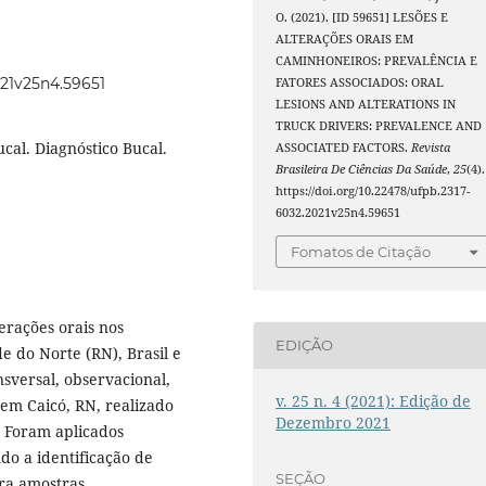
O. (2021). [ID 59651] LESÕES E
ALTERAÇÕES ORAIS EM
CAMINHONEIROS: PREVALÊNCIA E
021v25n4.59651
FATORES ASSOCIADOS: ORAL
LESIONS AND ALTERATIONS IN
TRUCK DRIVERS: PREVALENCE AND
cal. Diagnóstico Bucal.
ASSOCIATED FACTORS.
Revista
Brasileira De Ciências Da Saúde
,
25
(4).
https://doi.org/10.22478/ufpb.2317-
6032.2021v25n4.59651
Fomatos de Citação
terações orais nos
EDIÇÃO
e do Norte (RN), Brasil e
nsversal, observacional,
v. 25 n. 4 (2021): Edição de
 em Caicó, RN, realizado
Dezembro 2021
. Foram aplicados
ndo a identificação de
SEÇÃO
ra amostras