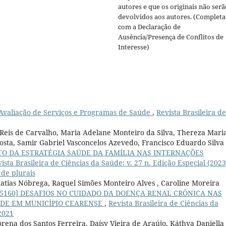
autores e que os originais não serã
devolvidos aos autores. (Completa
com a Declaração de
Ausência/Presença de Conflitos de
Interesse)
Avaliação de Serviços e Programas de Saúde
,
Revista Brasileira de
Reis de Carvalho, Maria Adelane Monteiro da Silva, Thereza Mari
sta, Samir Gabriel Vasconcelos Azevedo, Francisco Eduardo Silva
TO DA ESTRATÉGIA SAÚDE DA FAMÍLIA NAS INTERNAÇÕES
ista Brasileira de Ciências da Saúde: v. 27 n. Edição Especial (2023
 de plurais
atias Nóbrega, Raquel Simões Monteiro Alves , Caroline Moreira
55160] DESAFIOS NO CUIDADO DA DOENÇA RENAL CRÔNICA NAS
ÚDE EM MUNICÍPIO CEARENSE
,
Revista Brasileira de Ciências da
2021
ôrena dos Santos Ferreira, Daísy Vieira de Araújo, Káthya Daniella