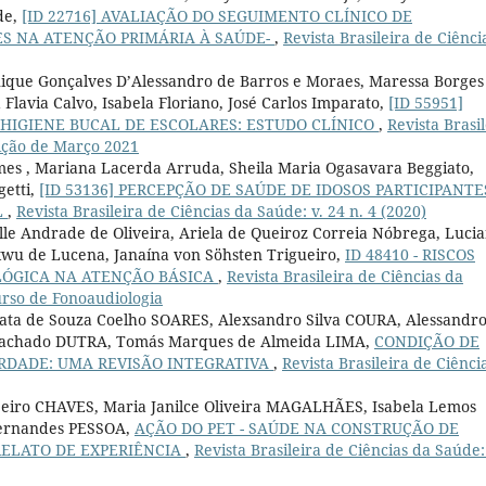
de,
[ID 22716] AVALIAÇÃO DO SEGUIMENTO CLÍNICO DE
S NA ATENÇÃO PRIMÁRIA À SAÚDE-
,
Revista Brasileira de Ciênci
nique Gonçalves D’Alessandro de Barros e Moraes, Maressa Borges
Flavia Calvo, Isabela Floriano, José Carlos Imparato,
[ID 55951]
HIGIENE BUCAL DE ESCOLARES: ESTUDO CLÍNICO
,
Revista Brasil
dição de Março 2021
mes , Mariana Lacerda Arruda, Sheila Maria Ogasavara Beggiato,
getti,
[ID 53136] PERCEPÇÃO DE SAÚDE DE IDOSOS PARTICIPANTE
L
,
Revista Brasileira de Ciências da Saúde: v. 24 n. 4 (2020)
lle Andrade de Oliveira, Ariela de Queiroz Correia Nóbrega, Luci
kwu de Lucena, Janaína von Söhsten Trigueiro,
ID 48410 - RISCOS
LÓGICA NA ATENÇÃO BÁSICA
,
Revista Brasileira de Ciências da
urso de Fonoaudiologia
ata de Souza Coelho SOARES, Alexsandro Silva COURA, Alessandr
 Machado DUTRA, Tomás Marques de Almeida LIMA,
CONDIÇÃO DE
RDADE: UMA REVISÃO INTEGRATIVA
,
Revista Brasileira de Ciênci
eiro CHAVES, Maria Janilce Oliveira MAGALHÃES, Isabela Lemos
 Fernandes PESSOA,
AÇÃO DO PET - SAÚDE NA CONSTRUÇÃO DE
RELATO DE EXPERIÊNCIA
,
Revista Brasileira de Ciências da Saúde: