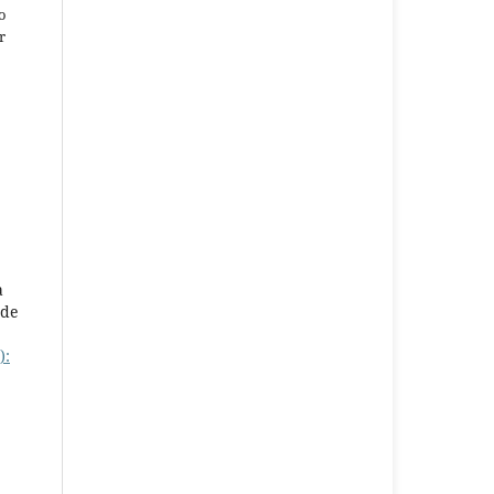
o
r
a
 de
):