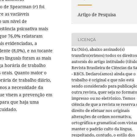
ção de Spearman (
r
) foi
re as variáveis
Artigo de Pesquisa
do um nível de
bstância psicoativa mais
 que 76,0% relataram
LICENÇA
ais evidenciadas, a
Eu (Nós), abaixo assinado(s)
lente (8,0%), e no tocante
transfiro(erimos) todos os direitos
es linguais foram as mais
autorais do artigo intitulado (título
ga horária de trabalho
Revista Brasileira de Ciências da S
 orais. Quanto maior o
- RBCS. Declaro(amos) ainda que o
ária de trabalho diário,
trabalho é original e que não está
sendo considerado para publicaçã
os a necessidade da
outra revista, quer seja no format
s que visem a prevenção em
impresso ou no eletrônico. Temos
, para que haja uma
ciência de que a revista se reserva 
cuidado.
direito de efetuar nos originais
alterações de ordem normativa,
ortográfica e gramatical com vistas
manter o padrão culto da língua,
respeitando, contudo, o estilo dos