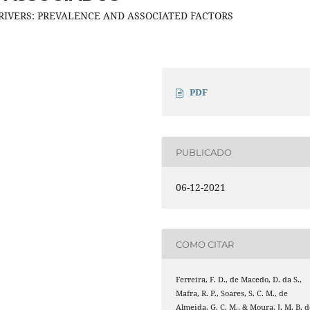
RIVERS: PREVALENCE AND ASSOCIATED FACTORS
PDF
PUBLICADO
06-12-2021
COMO CITAR
Ferreira, F. D., de Macedo, D. da S.,
Mafra, R. P., Soares, S. C. M., de
Almeida, G. C. M., & Moura, J. M. B. d