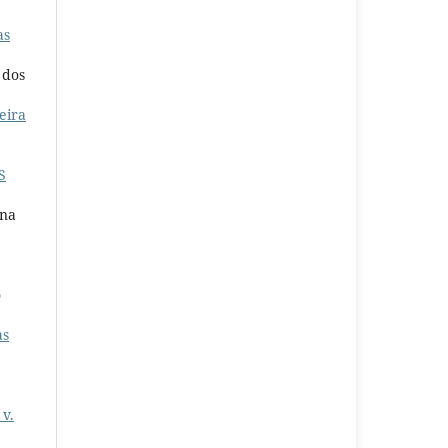
as
 dos
eira
S
ana
o
as
 v.