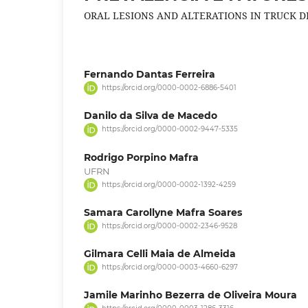
ORAL LESIONS AND ALTERATIONS IN TRUCK D
Fernando Dantas Ferreira
https://orcid.org/0000-0002-6886-5401
Danilo da Silva de Macedo
https://orcid.org/0000-0002-9447-5335
Rodrigo Porpino Mafra
UFRN
https://orcid.org/0000-0002-1392-4259
Samara Carollyne Mafra Soares
https://orcid.org/0000-0002-2346-9528
Gilmara Celli Maia de Almeida
https://orcid.org/0000-0003-4660-6297
Jamile Marinho Bezerra de Oliveira Moura