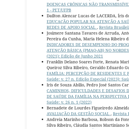
DOENÇAS CRÔNICAS NÃO TRANSMISSÍVE
1 - PET/UFPB
Dailton Alencar Lucas de LACERDA, Íris d
EDUCAÇÃO POPULAR NA ATENÇÃO A SA
REDES DE APOIO SOCIAL
,
Revista Brasilei
Josimere Santana Tavares de Arruda, Anto
Pereira da Cunha, Maria Helena Ribeiro 
INDICADORES DE DESEMPENHO DO PROG
ATENÇÃO BÁSICA (PMAQ-AB) NO NORDES
(2021): Edição de Junho 2021
Franklin Delano Soares Forte, Renata Mar
Queiroz Silva Ribeiro, Geraldo Eduardo G
FAMÍLIA: PERCEPÇÃO DE RESIDENTES E 
Saúde: v. 27 n. Edição Especial (2023): Sa
Iris de Souza Abilio, Pedro José Santos C
CAMINHOS, DIFICULDADES E DESAFIOS 
DE SAÚDE DA FAMÍLIA NA PERSPECTIVA 
Saúde: v. 26 n. 1 (2022)
Bernadete de Lourdes Figueiredo Almeid
AVALIAÇÃO DA GESTÃO SOCIAL
,
Revista 
Andreia Marinho Barbosa, Robson da Fonse
Silva Ribeiro, Cláudia Santos Martiniano