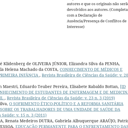
autores e que os originais não serã
devolvidos aos autores. (Completa
com a Declaração de
Ausência/Presença de Conflitos de
Interesse)
 Klidenberg de OLIVEIRA JÚNIOR, Elizandra Silva da PENHA,
ila Helena Machado da COSTA,
CONHECIMENTO DE MÉDICOS E
PRIMEIRA INFÂNCIA
,
Revista Brasileira de Ciências da Saúde: v. 20
 Maestri, Eduardo Teuber Pereira, Elisabete Rabaldo Bottan,
[ID
 CONHECIMENTO DE ESTUDANTES DE ENFERMAGEM E DE MEDICIN
IL
,
Revista Brasileira de Ciências da Saúde: v. 23 n. 3 (2019)
ilva,
O SOFRIMENTO ÉTICO-POLÍTICO E A REFORMA SANITÁRIA
 SOBRE OS TRABALHADORES DE UMA UNIDADE DE SAÚDE DA
a Saúde: v. 15 n. 3 (2011)
IMA, Renata Medeiros DUTRA, Gabriela Albuquerque ARAÚJO, Patríc
 PESSOA,
EDUCAÇÃO PERMANENTE PARA O ENFRENTAMENTO DA