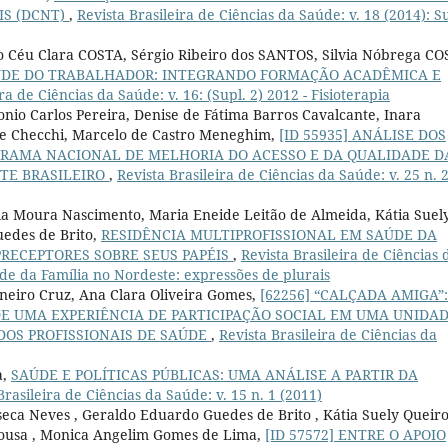
IS (DCNT)
,
Revista Brasileira de Ciências da Saúde: v. 18 (2014): S
o Céu Clara COSTA, Sérgio Ribeiro dos SANTOS, Silvia Nóbrega CO
ÚDE DO TRABALHADOR: INTEGRANDO FORMAÇÃO ACADÊMICA E
ra de Ciências da Saúde: v. 16: (Supl. 2) 2012 - Fisioterapia
nio Carlos Pereira, Denise de Fátima Barros Cavalcante, Inara
de Checchi, Marcelo de Castro Meneghim,
[ID 55935] ANÁLISE DOS
RAMA NACIONAL DE MELHORIA DO ACESSO E DA QUALIDADE D
TE BRASILEIRO
,
Revista Brasileira de Ciências da Saúde: v. 25 n. 
ia Moura Nascimento, Maria Eneide Leitão de Almeida, Kátia Suel
uedes de Brito,
RESIDÊNCIA MULTIPROFISSIONAL EM SAÚDE DA
PRECEPTORES SOBRE SEUS PAPÉIS
,
Revista Brasileira de Ciências 
úde da Família no Nordeste: expressões de plurais
arneiro Cruz, Ana Clara Oliveira Gomes,
[62256] “CALÇADA AMIGA”:
DE UMA EXPERIÊNCIA DE PARTICIPAÇÃO SOCIAL EM UMA UNIDA
DOS PROFISSIONAIS DE SAÚDE
,
Revista Brasileira de Ciências da
a,
SAÚDE E POLÍTICAS PÚBLICAS: UMA ANÁLISE A PARTIR DA
Brasileira de Ciências da Saúde: v. 15 n. 1 (2011)
ca Neves , Geraldo Eduardo Guedes de Brito , Kátia Suely Queir
 Sousa , Monica Angelim Gomes de Lima,
[ID 57572] ENTRE O APOIO