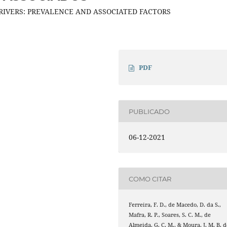
RIVERS: PREVALENCE AND ASSOCIATED FACTORS
PDF
PUBLICADO
06-12-2021
COMO CITAR
Ferreira, F. D., de Macedo, D. da S.,
Mafra, R. P., Soares, S. C. M., de
Almeida, G. C. M., & Moura, J. M. B. d