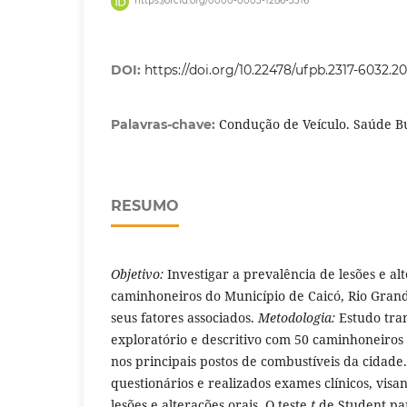
https://orcid.org/0000-0003-1286-3316
DOI:
https://doi.org/10.22478/ufpb.2317-6032.2
Condução de Veículo. Saúde Bu
Palavras-chave:
RESUMO
Objetivo:
Investigar a prevalência de lesões e al
caminhoneiros do Município de Caicó, Rio Grand
seus fatores associados.
Metodologia:
Estudo tra
exploratório e descritivo com 50 caminhoneiros
nos principais postos de combustíveis da cidade
questionários e realizados exames clínicos, visa
lesões e alterações orais. O teste
t
de Student pa