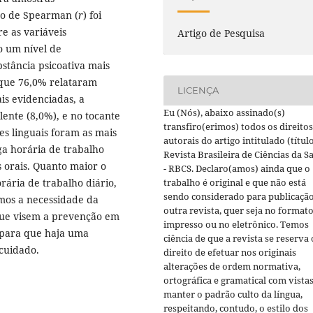
ção de Spearman (
r
) foi
re as variáveis
Artigo de Pesquisa
do um nível de
bstância psicoativa mais
 que 76,0% relataram
LICENÇA
ais evidenciadas, a
Eu (Nós), abaixo assinado(s)
lente (8,0%), e no tocante
transfiro(erimos) todos os direitos
es linguais foram as mais
autorais do artigo intitulado (título
ga horária de trabalho
Revista Brasileira de Ciências da S
 orais. Quanto maior o
- RBCS. Declaro(amos) ainda que o
ária de trabalho diário,
trabalho é original e que não está
sendo considerado para publicaçã
os a necessidade da
outra revista, quer seja no format
s que visem a prevenção em
impresso ou no eletrônico. Temos
, para que haja uma
ciência de que a revista se reserva 
cuidado.
direito de efetuar nos originais
alterações de ordem normativa,
ortográfica e gramatical com vistas
manter o padrão culto da língua,
respeitando, contudo, o estilo dos