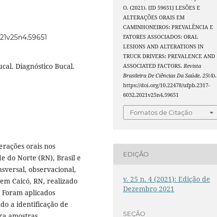
O. (2021). [ID 59651] LESÕES E
ALTERAÇÕES ORAIS EM
CAMINHONEIROS: PREVALÊNCIA E
021v25n4.59651
FATORES ASSOCIADOS: ORAL
LESIONS AND ALTERATIONS IN
TRUCK DRIVERS: PREVALENCE AND
cal. Diagnóstico Bucal.
ASSOCIATED FACTORS.
Revista
Brasileira De Ciências Da Saúde
,
25
(4).
https://doi.org/10.22478/ufpb.2317-
6032.2021v25n4.59651
Fomatos de Citação
terações orais nos
EDIÇÃO
e do Norte (RN), Brasil e
nsversal, observacional,
v. 25 n. 4 (2021): Edição de
 em Caicó, RN, realizado
Dezembro 2021
. Foram aplicados
ndo a identificação de
SEÇÃO
ra amostras