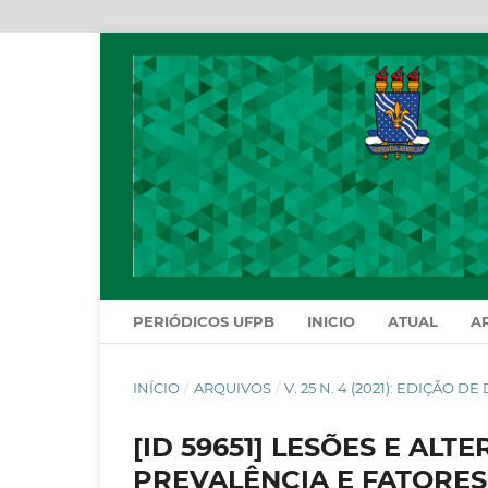
PERIÓDICOS UFPB
INICIO
ATUAL
A
INÍCIO
/
ARQUIVOS
/
V. 25 N. 4 (2021): EDIÇÃO 
[ID 59651] LESÕES E AL
PREVALÊNCIA E FATORE