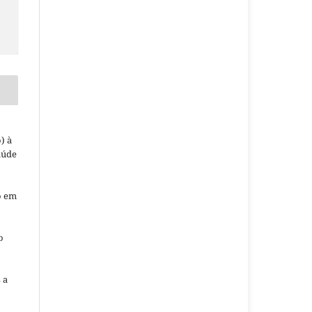
) à
aúde
o em
o
o
 a