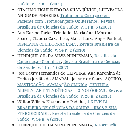
Saúde: v. 13 n. 1 (2009)
OTACÍLIO FIGUEIREDO DA SILVA JÚNIOR, LUCYPAULA
ANDRADE PINHEIRO,
Tratamento Cirúrgico em
Paciente com Tromboangeíte Obliterante
,
Revista
Brasileira de Ciências da Saúde: v. 11 n. 3 (2007)
Ana Karine Farias Trindade, Maria Sueli Marques
Soares, Cláudia Cazal Lira, Maria Luiza Anjos Pontual,
DISPLASIA CLEIDOCRANIANA
,
Revista Brasileira de
Ciências da Saúde: v. 14 n. 2 (2010)
HENRIQUE GIL DA SILVA NUNESMAIA,
Desafios da
Capacitação Científica
,
Revista Brasileira de Ciências
da Saúde: v. 11 n. 1 (2007)
José Fagny Fernandes de OLIVEIRA, Ana Karênina de
Freitas Jordão do AMARAL, Jailane de Souza AQUINO,
MASTIGAÇÃO: AVALIAÇÃO CLÍNICA, TEXTURA
ALIMENTAR E TENDÊNCIAS TECNOLÓGICAS
,
Revista
Brasileira de Ciências da Saúde: v. 20 n. 2 (2016)
Wilton Wilney Nascimento Padilha,
A REVISTA
BRASILEIRA DE CIÊNCIAS DA SAÚDE – RBCS E SUA
PERIODICIDADE
,
Revista Brasileira de Ciências da
Saúde: v. 14 n. 4 (2010)
HENRIQUE GIL DA SILVA NUNESMAIA,
A Formação