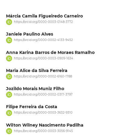
Márcia Camila Figueiredo Carneiro
https://orcid.org/0000-0003-0148-3772
Janiele Paulino Alves
https://orcid.org/0000-0002-4133-9452
Anna Karina Barros de Moraes Ramalho
https://orcid.org/0000-0003-0909-1634
Maria Alice da Silva Ferreira
https://orcid.org/0000-0002-6160-1788
Jozildo Morais Muniz Filho
https://orcid.org/0000-0002-0317-3797
Filipe Ferreira da Costa
https://orcid.org/0000-0003-3632-9310
Wilton Wilney Nascimento Padilha
https://orcid.org/0000-0003-3056-9145