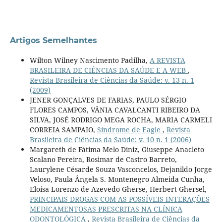
Artigos Semelhantes
Wilton Wilney Nascimento Padilha,
A REVISTA
BRASILEIRA DE CIÊNCIAS DA SAÚDE E A WEB
,
Revista Brasileira de Ciências da Saúde: v. 13 n. 1
(2009)
JENER GONÇALVES DE FARIAS, PAULO SÉRGIO
FLORES CAMPOS, VÂNIA CAVALCANTI RIBEIRO DA
SILVA, JOSÉ RODRIGO MEGA ROCHA, MARIA CARMELI
CORREIA SAMPAIO,
Síndrome de Eagle
,
Revista
Brasileira de Ciências da Saúde: v. 10 n. 1 (2006)
Margareth de Fátima Melo Diniz, Giuseppe Anacleto
Scalano Pereira, Rosimar de Castro Barreto,
Laurylene Césarde Souza Vasconcelos, Dejanildo Jorge
Veloso, Paula Ângela S. Montenegro Almeida Cunha,
Eloísa Lorenzo de Azevedo Gherse, Herbert Ghersel,
PRINCIPAIS DROGAS COM AS POSSÍVEIS INTERAÇÕES
MEDICAMENTOSAS PRESCRITAS NA CLÍNICA
ODONTOLÓGICA
,
Revista Brasileira de Ciências da