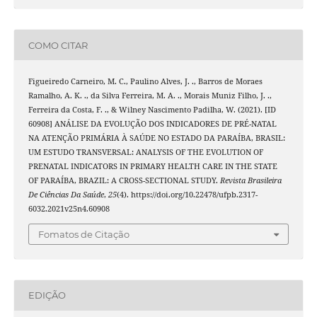
COMO CITAR
Figueiredo Carneiro, M. C., Paulino Alves, J. ., Barros de Moraes
Ramalho, A. K. ., da Silva Ferreira, M. A. ., Morais Muniz Filho, J. .,
Ferreira da Costa, F. ., & Wilney Nascimento Padilha, W. (2021). [ID
60908] ANÁLISE DA EVOLUÇÃO DOS INDICADORES DE PRÉ-NATAL
NA ATENÇÃO PRIMÁRIA À SAÚDE NO ESTADO DA PARAÍBA, BRASIL:
UM ESTUDO TRANSVERSAL: ANALYSIS OF THE EVOLUTION OF
PRENATAL INDICATORS IN PRIMARY HEALTH CARE IN THE STATE
OF PARAÍBA, BRAZIL: A CROSS-SECTIONAL STUDY.
Revista Brasileira
De Ciências Da Saúde
,
25
(4). https://doi.org/10.22478/ufpb.2317-
6032.2021v25n4.60908
Fomatos de Citação
EDIÇÃO