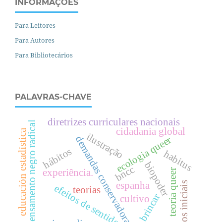
INFORMAÇÕES
Para Leitores
Para Autores
Para Bibliotecários
PALAVRAS-CHAVE
diretrizes curriculares nacionais
pensamento negro radical
cidadania global
educación estadística
ilustração
demandas conservadoras
ecologia queer
hábitos
habitus
biopoder
bncc
experiência.
teoria queer
espanha
anos iniciais
efeitos de sentido
teorias
brincar
cultivo