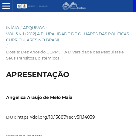
INÍCIO
/
ARQUIVOS
/
VOL.5 N.1 (2012) A PLURALIDADE DE OLHARES DAS POLÍTICAS
CURRICULARES NO BRASIL
/
Dossiê: Dez Anos do GEPPC − A Diversidade das Pesquisas e
Seus Trânsitos Epistêmicos
APRESENTAÇÃO
Angélica Araújo de Melo Maia
DOI:
https://doi.org/10.15687/rec.v5i1.14039