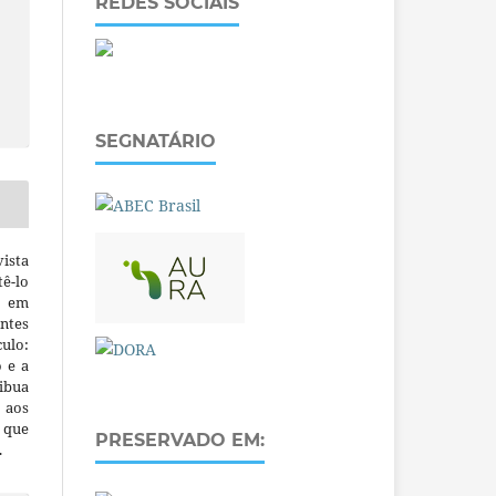
REDES SOCIAIS
SEGNATÁRIO
ista
ê-lo
m em
ntes
culo:
o e a
ibua
 aos
a que
PRESERVADO EM:
.