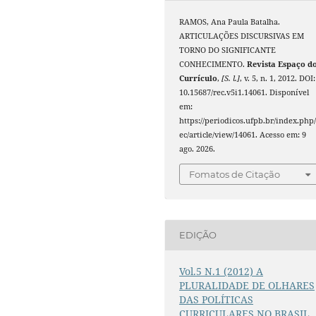
RAMOS, Ana Paula Batalha.
ARTICULAÇÕES DISCURSIVAS EM
TORNO DO SIGNIFICANTE
CONHECIMENTO.
Revista Espaço d
Currículo
,
[S. l.]
, v. 5, n. 1, 2012. DOI:
10.15687/rec.v5i1.14061. Disponível
em:
https://periodicos.ufpb.br/index.php/
ec/article/view/14061. Acesso em: 9
ago. 2026.
Fomatos de Citação
EDIÇÃO
Vol.5 N.1 (2012) A
PLURALIDADE DE OLHARES
DAS POLÍTICAS
CURRICULARES NO BRASIL