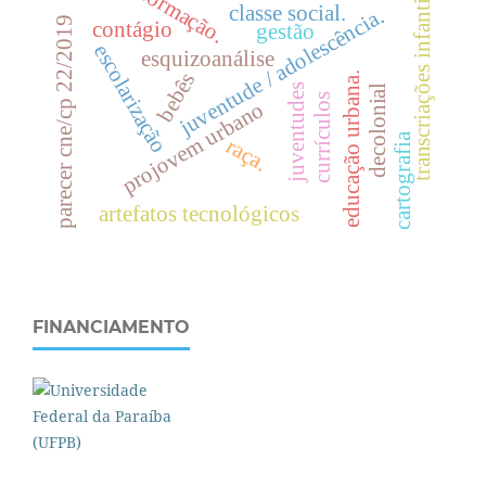
formação.
transcriações infantis
classe social.
juventude / adolescência.
parecer cne/cp 22/2019
contágio
gestão
escolarização
esquizoanálise
bebês
.
juventudes
decolonial
currículos
projovem urbano
cartografia
raça.
e
d
u
c
a
ç
ã
o
u
r
b
a
n
a
artefatos tecnológicos
FINANCIAMENTO