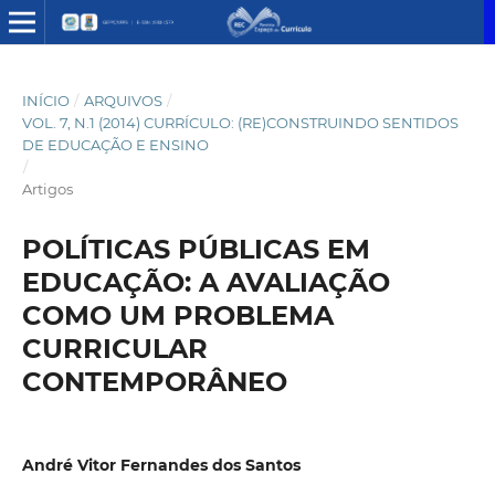
INÍCIO
/
ARQUIVOS
/
VOL. 7, N.1 (2014) CURRÍCULO: (RE)CONSTRUINDO SENTIDOS
DE EDUCAÇÃO E ENSINO
/
Artigos
POLÍTICAS PÚBLICAS EM
EDUCAÇÃO: A AVALIAÇÃO
COMO UM PROBLEMA
CURRICULAR
CONTEMPORÂNEO
André Vitor Fernandes dos Santos