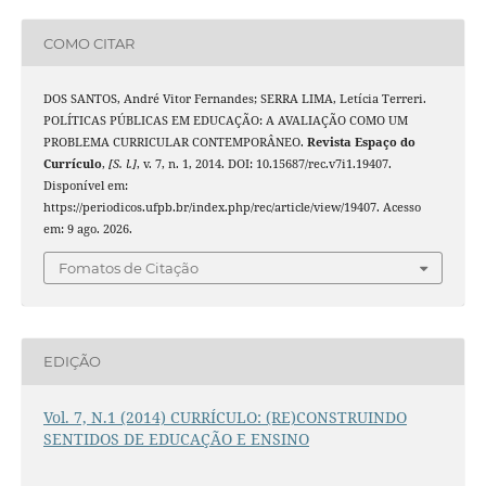
COMO CITAR
DOS SANTOS, André Vitor Fernandes; SERRA LIMA, Letícia Terreri.
POLÍTICAS PÚBLICAS EM EDUCAÇÃO: A AVALIAÇÃO COMO UM
PROBLEMA CURRICULAR CONTEMPORÂNEO.
Revista Espaço do
Currículo
,
[S. l.]
, v. 7, n. 1, 2014. DOI: 10.15687/rec.v7i1.19407.
Disponível em:
https://periodicos.ufpb.br/index.php/rec/article/view/19407. Acesso
em: 9 ago. 2026.
Fomatos de Citação
EDIÇÃO
Vol. 7, N.1 (2014) CURRÍCULO: (RE)CONSTRUINDO
SENTIDOS DE EDUCAÇÃO E ENSINO