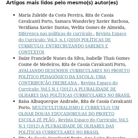
Artigos mais lidos pelo mesmo(s) autor(es)
Maria Zuleide da Costa Pereira, Rita de Cassia
Cavalcanti Porto, Samara Wanderley Xavier Barbosa,
Veridiana Xavier Dantas, Welita Gomes de Almeida,
Diferença nas políticas de currículo
,
Revista Espaço
do Currículo: Vol.3, n.1 (2010) POLÍTICAS DE
CURRÍCULO: ENTRECRUZANDO SABERES E
CONTEXTOS
Daíze Francielle Nunes da Silva, Isabelle Thaís Gomes
Cosme de Medeiros, Rita de Cassia Cavalcanti Porto,
AVALIANDO DESENHOS CURRICULARES NO PROJETO
POLÍTICO PEDAGÓGICO DA ESCOLA: UMA
CONTRIBUIÇÃO FREIREANA
,
Revista Espaço do
Currículo: Vol.5 N.1 (2012) A PLURALIDADE DE
OLHARES DAS POLÍTICAS CURRICULARES NO BRASIL
Raisa Albuquerque Andrade, Rita de Cassia Cavalcanti
Porto,
MULTICULTURALISMO E CURRÍCULO: UM
OLHAR DOS/AS EDUCADORES/AS DO PROJETO
ESCOLA ZÉ PEÃO
,
Revista Espaço do Currículo: Vol.5
N.1 (2012) A PLURALIDADE DE OLHARES DAS
POLÍTICAS CURRICULARES NO BRASIL