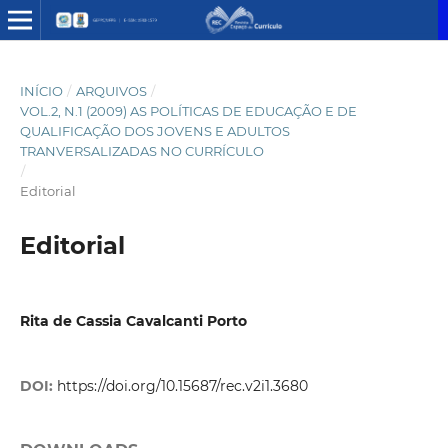
INÍCIO
/
ARQUIVOS
/
VOL.2, N.1 (2009) AS POLÍTICAS DE EDUCAÇÃO E DE
QUALIFICAÇÃO DOS JOVENS E ADULTOS
TRANVERSALIZADAS NO CURRÍCULO
/
Editorial
Editorial
Rita de Cassia Cavalcanti Porto
DOI:
https://doi.org/10.15687/rec.v2i1.3680