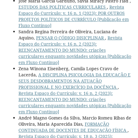
José María García Garduño, Silvia Miracy Pastro Fiad ,
ESTUDOS DAS POLÍTICAS CURRICULARES
,
Revista
Espaço do Currículo: v. 16 n. 1 (2023): POR OUTROS
PROJETOS POLÍTICOS DE CURRÍCULO [Publicação em
Fluxo Contínuo]
Sandra Regina Ferreira de Oliveira, Luciana de
Aquino,
PENSAR O CÓDIGO DISICPLINAR
,
Revista
Espaço do Currículo: v. 16 n. 2 (2023):
REENCANTAMENTO DO MUNDO: criações
curriculares enquanto novidades utópicas [Publicação
em Fluxo Contínuo]
Zena Winona Eisenberg, Camila Lopes Cravo de
Lacerda,
A DISCIPLINA PSICOLOGIA DA EDUCAÇÃO E
SEUS DESDOBRAMENTOS NA ATUAÇÃO
PROFISSIONAL E NO EXERCÍCIO DA DOCÊNCIA
,
Revista Espaço do Currículo: v. 16 n. 2 (2023):
REENCANTAMENTO DO MUNDO: criações
curriculares enquanto novidades utópicas [Publicação
em Fluxo Contínuo]
André Magno Gomes da Silva, Marcio Romeu Ribas de
Oliveira, Maria Aparecida Dias,
FORMAÇÃO
CONTINUADA DE DOCENTES DE EDUCAÇÃO FÍSICA
,
Revista Espaço do Currículo: v. 18 n. 3 (2025):