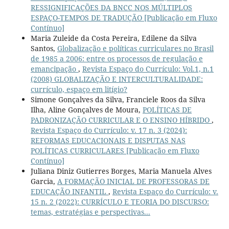
RESSIGNIFICAÇÕES DA BNCC NOS MÚLTIPLOS
ESPAÇO-TEMPOS DE TRADUÇÃO [Publicação em Fluxo
Contínuo]
Maria Zuleide da Costa Pereira, Edilene da Silva
Santos,
Globalização e políticas curriculares no Brasil
de 1985 a 2006: entre os processos de regulação e
emancipação
,
Revista Espaço do Currículo: Vol.1, n.1
(2008) GLOBALIZAÇÃO E INTERCULTURALIDADE:
currículo, espaço em litígio?
Simone Gonçalves da Silva, Franciele Roos da Silva
Ilha, Aline Gonçalves de Moura,
POLÍTICAS DE
PADRONIZAÇÃO CURRICULAR E O ENSINO HÍBRIDO
,
Revista Espaço do Currículo: v. 17 n. 3 (2024):
REFORMAS EDUCACIONAIS E DISPUTAS NAS
POLÍTICAS CURRICULARES [Publicação em Fluxo
Contínuo]
Juliana Diniz Gutierres Borges, Maria Manuela Alves
Garcia,
A FORMAÇÃO INICIAL DE PROFESSORAS DE
EDUCAÇÃO INFANTIL
,
Revista Espaço do Currículo: v.
15 n. 2 (2022): CURRÍCULO E TEORIA DO DISCURSO:
temas, estratégias e perspectivas...