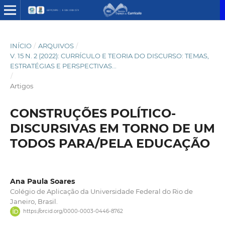
INÍCIO
/
ARQUIVOS
/
V. 15 N. 2 (2022): CURRÍCULO E TEORIA DO DISCURSO: TEMAS,
ESTRATÉGIAS E PERSPECTIVAS...
/
Artigos
CONSTRUÇÕES POLÍTICO-
DISCURSIVAS EM TORNO DE UM
TODOS PARA/PELA EDUCAÇÃO
Ana Paula Soares
Colégio de Aplicação da Universidade Federal do Rio de
Janeiro, Brasil.
https://orcid.org/0000-0003-0446-8762