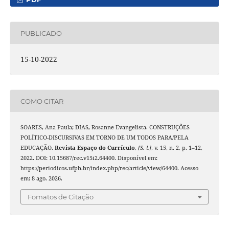
PUBLICADO
15-10-2022
COMO CITAR
SOARES, Ana Paula; DIAS, Rosanne Evangelista. CONSTRUÇÕES
POLÍTICO-DISCURSIVAS EM TORNO DE UM TODOS PARA/PELA
EDUCAÇÃO.
Revista Espaço do Currículo
,
[S. l.]
, v. 15, n. 2, p. 1–12,
2022. DOI: 10.15687/rec.v15i2.64400. Disponível em:
https://periodicos.ufpb.br/index.php/rec/article/view/64400. Acesso
em: 8 ago. 2026.
Fomatos de Citação