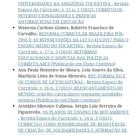
UNIVERSIDADES NA AMAZÔNIA TOCANTINA
,
Revista
Espaço do Currículo: v. 15 n. 1 (2022): CURRÍCULOS,
INTERSECCIONALIDADES E PRÁTICAS
ANTIRRACISTAS EM EDUCAÇÃO
Wanessa Cardoso Gomes, Roberto Francisco de
Carvalho,
REFORMA CURRICULAR BRASILEIRA PÓS-
2016 E AS REPERCUSSÕES DA LEI 13.415/2017 PARA O
ENSINO MÉDIO DO TOCANTINS
,
Revista Espaço do
Currículo: v. 17 n. 3 (2024): REFORMAS
EDUCACIONAIS E DISPUTAS NAS POLÍTICAS
CURRICULARES [Publicação em Fluxo Contínuo]
Ana Paula Monteiro de Moura, Leia Soares da Silva,
Marlúcia Lima de Sousa Meneses,
BNC-FORMAÇÃO E
OS CURSOS DE LICENCIATURAS
,
Revista Espaço do
Currículo: v. 16 n. 2 (2023): REENCANTAMENTO DO
MUNDO: criações curriculares enquanto novidades
utópicas [Publicação em Fluxo Contínuo]
Aristides Silvestre Culimua, Sérgio Luiz Ferreira de
Figueiredo,
OS PLANOS DE ENSINO EM MOÇAMBIQUE
,
Revista Espaço do Currículo: v. 14 n. 3 (2021):
CURRÍCULO COMO POSSIBILIDADE DE RESISTÊNCIA,
DE CRIAÇÃO, DE SOLIDARIEDADES E AFIRMAÇÃO DE