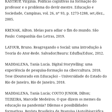
KASTRUP, Virgínia. Políticas cognitivas na formação do
professor e o problema do devir-mestre. Educação e
Sociedade, Campinas, vol. 26, nº 93, p. 1273-1288, set./dez.,
2005.
KRENAK, Ailton. Ideias para adiar o fim do mundo. São
Paulo: Companhia das Letras, 2019.
LATOUR, Bruno. Reagregando o Social: uma introdução à
Teoria do Ator-Rede. Salvador/Bauru: Edufba/Edusc, 2012.
MADDALENA, Tania Lucía. Digital Storytelling: uma
experiência de pesquisa-formação na cibercultura. 2018.
Tese (Doutorado em Educação) – Universidade do Estado do
Rio de Janeiro, Rio de Janeiro, 2018.
MADDALENA, Tania Lucía; COUTO JUNIOR, Dilton;
TEIXEIRA, Marcelle Medeiros. O que dizem os memes da
educação na pandemia? Dilemas e possibilidades
formativas. Revista Brasileira de Pesquisa (Auto)biográfica,