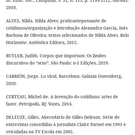
In: Educ. Soc., Campinas, v. 31, n. 113, p. 1195-1212, out-dez.
2010.
ALVES, Nilda. Nilda Alves: praticantepensante de
cotidianos/organização e introdução Alexandra Garcia, Inês
Barbosa de Oliveira; textos selecionados de Nilda Alves. Belo
Horizonte: Autêntica Editora, 2015.
BUTLER, Judith. Corpos que importam: Os limites
discursivos do “sexo”. São Paulo: n-1 Edições, 2019.
CARRIÓN, Jorge. Lo viral. Barcelona: Galáxia Gutemberg,
2020.
CERTEAU, Michel de. A invenção do cotidiano: artes de
fazer. Petrópolis, RJ: Vozes, 2014.
DELEUZE, Gilles. Abecedário de Gilles Deleuze. Série de
entrevistas concedidas à jornalista Claire Parnet em 1991 e
veiculadas na TV Escola em 2002.