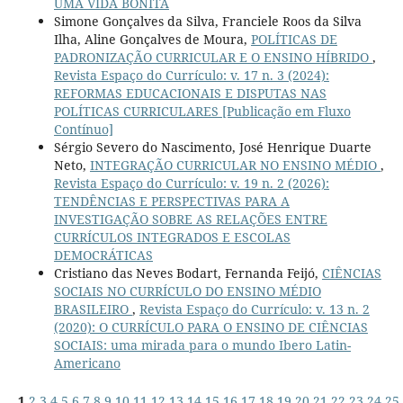
UMA VIDA BONITA
Simone Gonçalves da Silva, Franciele Roos da Silva
Ilha, Aline Gonçalves de Moura,
POLÍTICAS DE
PADRONIZAÇÃO CURRICULAR E O ENSINO HÍBRIDO
,
Revista Espaço do Currículo: v. 17 n. 3 (2024):
REFORMAS EDUCACIONAIS E DISPUTAS NAS
POLÍTICAS CURRICULARES [Publicação em Fluxo
Contínuo]
Sérgio Severo do Nascimento, José Henrique Duarte
Neto,
INTEGRAÇÃO CURRICULAR NO ENSINO MÉDIO
,
Revista Espaço do Currículo: v. 19 n. 2 (2026):
TENDÊNCIAS E PERSPECTIVAS PARA A
INVESTIGAÇÃO SOBRE AS RELAÇÕES ENTRE
CURRÍCULOS INTEGRADOS E ESCOLAS
DEMOCRÁTICAS
Cristiano das Neves Bodart, Fernanda Feijó,
CIÊNCIAS
SOCIAIS NO CURRÍCULO DO ENSINO MÉDIO
BRASILEIRO
,
Revista Espaço do Currículo: v. 13 n. 2
(2020): O CURRÍCULO PARA O ENSINO DE CIÊNCIAS
SOCIAIS: uma mirada para o mundo Ibero Latin-
Americano
1
2
3
4
5
6
7
8
9
10
11
12
13
14
15
16
17
18
19
20
21
22
23
24
25