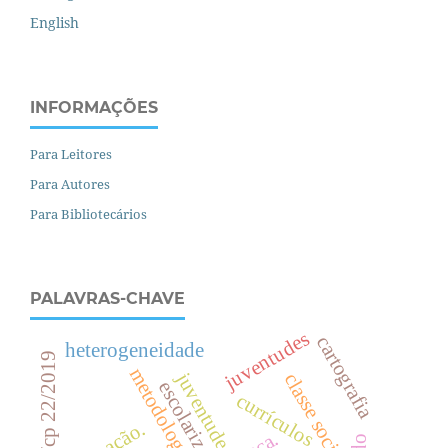
English
INFORMAÇÕES
Para Leitores
Para Autores
Para Bibliotecários
PALAVRAS-CHAVE
juventudes
cartografia
heterogeneidade
metodologia
c
l
a
s
s
e
o
c
i
a
l
escolarização
currículos
s
.
raça.