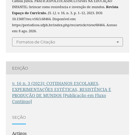
Camila Junca. PRÁTICASPOLÍTICASINCLUSIVAS NA EDUCAÇÃO
INFANTIL: brincar como resistência e invenção de mundos.
Revista
Espaço do Currículo
,
[S. l.]
, v. 16, n. 3, p. 1–12, 2023. DOI:
10.15687/rec.v16i3.68464. Disponível em:
https://periodicos.ufpb.br/index.php/rec/article/view/68464. Acesso
em: 8 ago. 2026.
Fomatos de Citação
EDIÇÃO
v. 16 n. 3 (2023): COTIDIANOS ESCOLARES,
EXPERIMENTAÇÕES ESTÉTICAS, RESISTÊNCIA E
PRODUÇÃO DE MUNDOS [Publicação em Fluxo
Contínuo]
SEÇÃO
Artigos