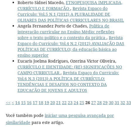
Roberto Sidnei Macedo,
ETNOPESQUISA IMPLICADA,
CURRÍCULO E FORMAÇÃO
,
Revista Espaço do
Currículo: Vol.5 N.1 (2012) A PLURALIDADE DE
OLHARES DAS POLÍTICAS CURRICULARES NO BRASIL
Angela Fernandez Porto de Chades,
Política de
integração curricular no Ensino Médio: reflexões
sobre o texto político e o contexto da prática
,
Revista
Espaço do Currículo: Vol.4 N.2 (2012) AVALIAÇÃO DAS
POLÍTICAS DE CURRÍCULO; da educação básica ao
ensino superior
Eucaris Joelma Rodrigues, Ozerina Victor Oliveira,
CURRÍCULO E IDENTIDADE: (RE) SIGNIFICAÇÕES NO
CAMPO CURRICULAR
,
Revista Espaço do Currículo:
Vol.6 N.3 (2013) A POLÍTICA DE CURRÍCULO:
TENDÊNCIAS E DESAFIOS NO CONTEXTO DA
EDUCAÇÃO DE JOVENS E ADULTOS
<<
<
14
15
16
17
18
19
20
21
22
23
24
25
26
27
28
29
30
31
32
33
Você também pode
iniciar uma pesquisa avançada por
similaridade
para este artigo.