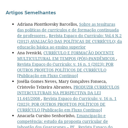
Artigos Semelhantes
Adriana Pionttkovsky Barcellos,
Sobre as tessituras
das políticas de currículos e de formação continuada
de professores
,
Revista Espaço do Currículo: Vol.4 N.2
(2012) AVALIAÇÃO DAS POLÍTICAS DE CURRÍCULO; da
educação básica ao ensino superior
Ana Ivenicki,
CURRÍCULO E FORMAÇÃO DOCENTE
MULTICULTURAL EM TEMPOS (PÓS)-PANDÊMICOS
,
Revista Espaço do Currículo: v. 16 n. 1 (2023): POR
OUTROS PROJETOS POLÍTICOS DE CURRÍCULO
[Publicação em Fluxo Contínuo]
Josélia Gomes Neves, Mary Gonçalves Fonseca,
Cristovão Teixeira Abrantes,
PRODUZIR CURRÍCULOS
INTERCULTURAIS NA PERSPECTIVA DA LEI
11.645/2008
,
Revista Espaço do Currículo: v. 16 n. 1
(2023): POR OUTROS PROJETOS POLÍTICOS DE
CURRÍCULO [Publicação em Fluxo Contínuo]
Anacarla Cursino Senhorinho,
Emancipação e
competência: estudo da proposta curricular de
Jaboatão dos Guararapes – PE
,
Revista Espaço do