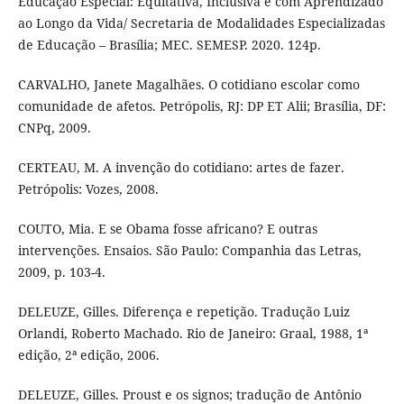
Educação Especial: Equitativa, Inclusiva e com Aprendizado
ao Longo da Vida/ Secretaria de Modalidades Especializadas
de Educação – Brasília; MEC. SEMESP. 2020. 124p.
CARVALHO, Janete Magalhães. O cotidiano escolar como
comunidade de afetos. Petrópolis, RJ: DP ET Alii; Brasília, DF:
CNPq, 2009.
CERTEAU, M. A invenção do cotidiano: artes de fazer.
Petrópolis: Vozes, 2008.
COUTO, Mia. E se Obama fosse africano? E outras
intervenções. Ensaios. São Paulo: Companhia das Letras,
2009, p. 103-4.
DELEUZE, Gilles. Diferença e repetição. Tradução Luiz
Orlandi, Roberto Machado. Rio de Janeiro: Graal, 1988, 1ª
edição, 2ª edição, 2006.
DELEUZE, Gilles. Proust e os signos; tradução de Antônio