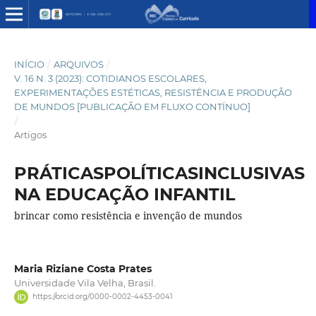
INÍCIO
/
ARQUIVOS
/
V. 16 N. 3 (2023): COTIDIANOS ESCOLARES,
EXPERIMENTAÇÕES ESTÉTICAS, RESISTÊNCIA E PRODUÇÃO
DE MUNDOS [PUBLICAÇÃO EM FLUXO CONTÍNUO]
/
Artigos
PRÁTICASPOLÍTICASINCLUSIVAS
NA EDUCAÇÃO INFANTIL
brincar como resistência e invenção de mundos
Maria Riziane Costa Prates
Universidade Vila Velha, Brasil.
https://orcid.org/0000-0002-4453-0041