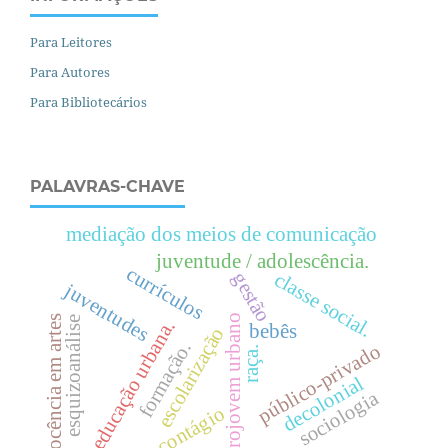
Para Leitores
Para Autores
Para Bibliotecários
PALAVRAS-CHAVE
mediação dos meios de comunicação
juventude / adolescência.
currículos
gestão
c
l
a
s
s
e
o
c
i
a
l
juventudes
s
.
projovem urbano
docência em artes
esquizoanálise
.
bebês
escolarização
formação.
público-privado
raça.
e
d
u
c
a
ç
ã
o
u
r
b
a
n
a
decolonial
sociologia
contágio