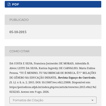
PDF
PUBLICADO
05-10-2015
COMO CITAR
DA COSTA E SILVA, Francisca Jocineide; DE MORAIS, Adenilda B.
Alves; LEITE DA SILVA, Karina Ingredy; DE CARVALHO, Maria Eulina
Pessoa. “TU É MENINO, TU VAI BRINCAR DE BONECA, É?!” RELAÇÕES
DE GÊNERO NA EDUCAÇÃO INFANTIL.
Revista Espaço do Currículo
,
[S. l.]
, v. 8, n. 2, 2015. DOI: 10.15687/rec.v8i2.25808. Disponível em:
https://periodicos.ufpb.br/index.php/rec/article/view/rec.2015.v8n2.%2
0232243. Acesso em: 9 ago. 2026.
Fomatos de Citação