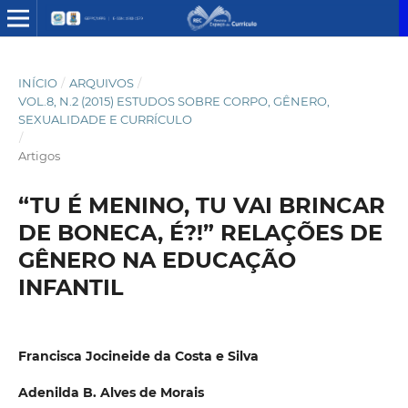
INÍCIO
/
ARQUIVOS
/
VOL.8, N.2 (2015) ESTUDOS SOBRE CORPO, GÊNERO,
SEXUALIDADE E CURRÍCULO
/
Artigos
“TU É MENINO, TU VAI BRINCAR
DE BONECA, É?!” RELAÇÕES DE
GÊNERO NA EDUCAÇÃO
INFANTIL
Francisca Jocineide da Costa e Silva
Adenilda B. Alves de Morais