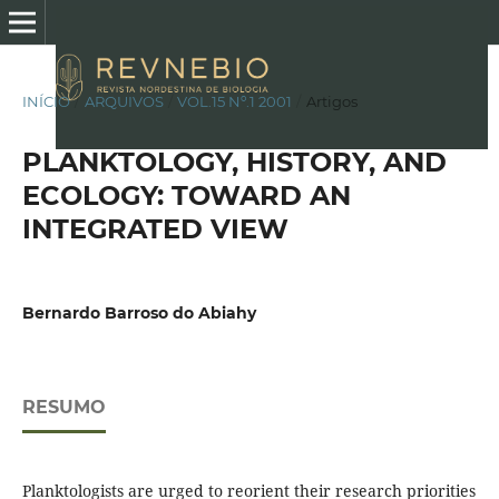
INÍCIO
/
ARQUIVOS
/
VOL.15 Nº.1 2001
/
Artigos
PLANKTOLOGY, HISTORY, AND
ECOLOGY: TOWARD AN
INTEGRATED VIEW
Bernardo Barroso do Abiahy
RESUMO
Planktologists are urged to reorient their research priorities