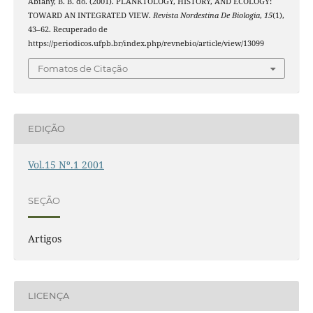
Abiahy, B. B. do. (2001). PLANKTOLOGY, HISTORY, AND ECOLOGY:
TOWARD AN INTEGRATED VIEW.
Revista Nordestina De Biologia
,
15
(1),
43–62. Recuperado de
https://periodicos.ufpb.br/index.php/revnebio/article/view/13099
Fomatos de Citação
EDIÇÃO
Vol.15 Nº.1 2001
SEÇÃO
Artigos
LICENÇA