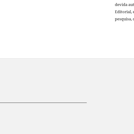
devida au
Editorial,
pesquisa, 
__________________________________________