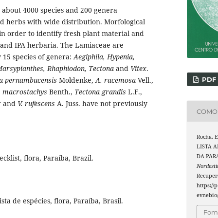
 about 4000 species and 200 genera
 herbs with wide distribution. Morfological
n order to identify fresh plant material and
, and IPA herbaria. The Lamiaceae are
 15 species of genera:
Aegiphila, Hypenia,
 Marsypianthes, Rhaphiodon, Tectona
and
Vitex
.
la pernambucensis
Moldenke,
A. racemosa
Vell.,
PDF
. macrostachys
Benth.,
Tectona grandis
L.F.,
r and
V. rufescens
A. Juss. have not previously
COMO 
Rocha, E
LISTA 
DA PARA
klist, flora, Paraíba, Brazil.
Nordesti
Recuper
https://
evnebio/
sta de espécies, flora, Paraíba, Brasil.
Foma