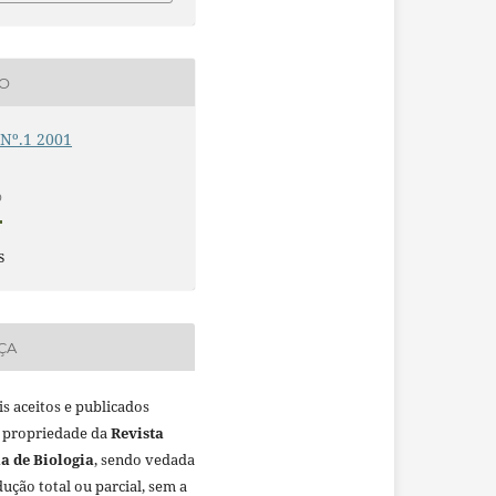
ÃO
 Nº.1 2001
O
s
ÇA
is aceitos e publicados
 propriedade da
Revista
a de Biologia
, sendo vedada
ução total ou parcial, sem a