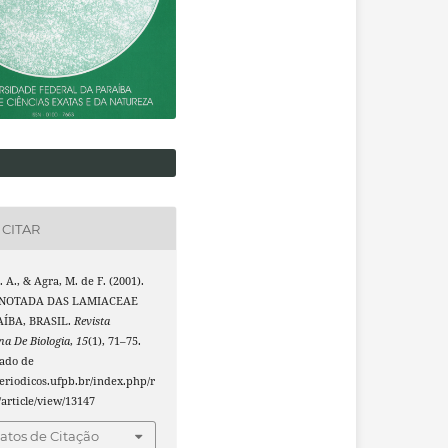
CITAR
. A., & Agra, M. de F. (2001).
ANOTADA DAS LAMIACEAE
ÍBA, BRASIL.
Revista
na De Biologia
,
15
(1), 71–75.
ado de
periodicos.ufpb.br/index.php/r
article/view/13147
tos de Citação