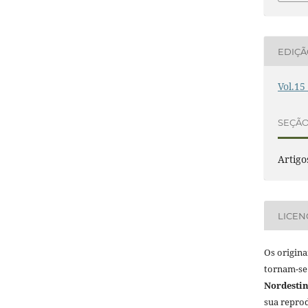
EDIÇ
Vol.15
SEÇÃ
Artigo
LICEN
Os origina
tornam-se
Nordestin
sua reprod