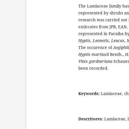
The Lamiaceae family has
represented by shrubs and
research was carried out i
exsiccates from JPB, EAN
represented in Paraíba by
Hyptis, Leonotis, Leucas,
The occurence of
Aegiphi
Hyptis martiusii
Benth.,
H
Vitex gardneriana
Schaue
been recorded.
Keywords:
Lamiaceae, chec
Descritores:
Lamiaceae, li