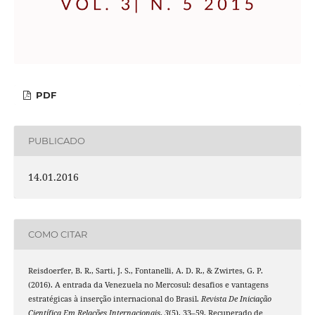
PDF
PUBLICADO
14.01.2016
COMO CITAR
Reisdoerfer, B. R., Sarti, J. S., Fontanelli, A. D. R., & Zwirtes, G. P.
(2016). A entrada da Venezuela no Mercosul: desafios e vantagens
estratégicas à inserção internacional do Brasil.
Revista De Iniciação
Científica Em Relações Internacionais
,
3
(5), 33–59. Recuperado de