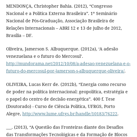
MENDONÇA, Christopher Bahia. (2012), “Congresso
Nacional e a Política Externa Brasileira”. 1º Seminário
Nacional de Pós-Graduação, Associação Brasileira de
Relações Internacionais – ABRI 12 e 13 de julho de 2012,
Brasília – DF.
Oliveira, Jamerson S. Albuquerque. (2012a), ‘A adesão
venezuelana e o futuro do Mercosul’.
http://mundorama.net/2012/10/08/a-adesao-venezuelana-e-o-
futuro-do-mercosul-por-jamerson-s-albuquerque-oliveira/
.
OLIVEIRA, Lucas Kerr de. (2012b), “Energia como recurso
de poder na política internacional: geopolítica, estratégia e
o papel do centro de decisão energética”. 400 f. Tese
(Doutorado) - Curso de Ciência Política, UFRGS, Porto
Alegre,
http://www.lume.ufrgs.br/handle/10183/76222
.
___. (2013), “A Questão das Fronteiras diante dos Desafios
das Transformações Tecnológicas e da Formação de Blocos