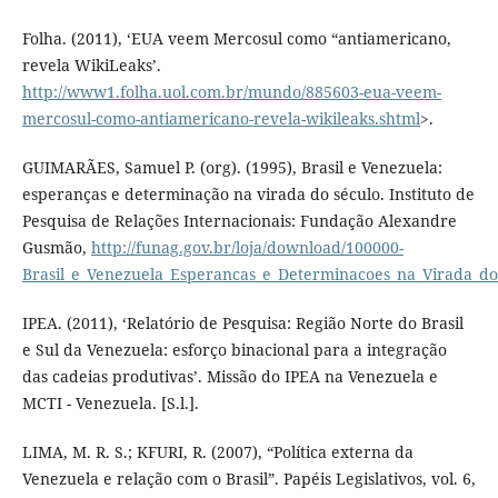
Folha. (2011), ‘EUA veem Mercosul como “antiamericano,
revela WikiLeaks’.
http://www1.folha.uol.com.br/mundo/885603-eua-veem-
mercosul-como-antiamericano-revela-wikileaks.shtml
>.
GUIMARÃES, Samuel P. (org). (1995), Brasil e Venezuela:
esperanças e determinação na virada do século. Instituto de
Pesquisa de Relações Internacionais: Fundação Alexandre
Gusmão,
http://funag.gov.br/loja/download/100000-
Brasil_e_Venezuela_Esperancas_e_Determinacoes_na_Virada_do
IPEA. (2011), ‘Relatório de Pesquisa: Região Norte do Brasil
e Sul da Venezuela: esforço binacional para a integração
das cadeias produtivas’. Missão do IPEA na Venezuela e
MCTI - Venezuela. [S.l.].
LIMA, M. R. S.; KFURI, R. (2007), “Política externa da
Venezuela e relação com o Brasil”. Papéis Legislativos, vol. 6,