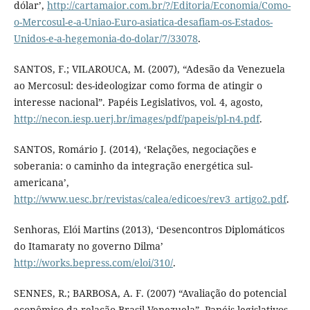
dólar’,
http://cartamaior.com.br/?/Editoria/Economia/Como-
o-Mercosul-e-a-Uniao-Euro-asiatica-desafiam-os-Estados-
Unidos-e-a-hegemonia-do-dolar/7/33078
.
SANTOS, F.; VILAROUCA, M. (2007), “Adesão da Venezuela
ao Mercosul: des-ideologizar como forma de atingir o
interesse nacional”. Papéis Legislativos, vol. 4, agosto,
http://necon.iesp.uerj.br/images/pdf/papeis/pl-n4.pdf
.
SANTOS, Romário J. (2014), ‘Relações, negociações e
soberania: o caminho da integração energética sul-
americana’,
http://www.uesc.br/revistas/calea/edicoes/rev3_artigo2.pdf
.
Senhoras, Elói Martins (2013), ‘Desencontros Diplomáticos
do Itamaraty no governo Dilma’
http://works.bepress.com/eloi/310/
.
SENNES, R.; BARBOSA, A. F. (2007) “Avaliação do potencial
econômico da relação Brasil-Venezuela”. Papéis legislativos,