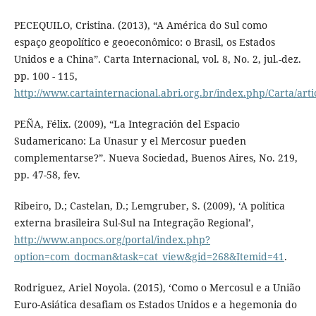
PECEQUILO, Cristina. (2013), “A América do Sul como
espaço geopolítico e geoeconômico: o Brasil, os Estados
Unidos e a China”. Carta Internacional, vol. 8, No. 2, jul.-dez.
pp. 100 - 115,
http://www.cartainternacional.abri.org.br/index.php/Carta/arti
PEÑA, Félix. (2009), “La Integración del Espacio
Sudamericano: La Unasur y el Mercosur pueden
complementarse?”. Nueva Sociedad, Buenos Aires, No. 219,
pp. 47-58, fev.
Ribeiro, D.; Castelan, D.; Lemgruber, S. (2009), ‘A política
externa brasileira Sul-Sul na Integração Regional’,
http://www.anpocs.org/portal/index.php?
option=com_docman&task=cat_view&gid=268&Itemid=41
.
Rodriguez, Ariel Noyola. (2015), ‘Como o Mercosul e a União
Euro-Asiática desafiam os Estados Unidos e a hegemonia do