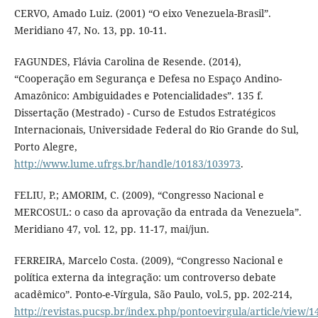
CERVO, Amado Luiz. (2001) “O eixo Venezuela-Brasil”.
Meridiano 47, No. 13, pp. 10-11.
FAGUNDES, Flávia Carolina de Resende. (2014),
“Cooperação em Segurança e Defesa no Espaço Andino-
Amazônico: Ambiguidades e Potencialidades”. 135 f.
Dissertação (Mestrado) - Curso de Estudos Estratégicos
Internacionais, Universidade Federal do Rio Grande do Sul,
Porto Alegre,
http://www.lume.ufrgs.br/handle/10183/103973
.
FELIU, P.; AMORIM, C. (2009), “Congresso Nacional e
MERCOSUL: o caso da aprovação da entrada da Venezuela”.
Meridiano 47, vol. 12, pp. 11-17, mai/jun.
FERREIRA, Marcelo Costa. (2009), “Congresso Nacional e
política externa da integração: um controverso debate
acadêmico”. Ponto-e-Vírgula, São Paulo, vol.5, pp. 202-214,
http://revistas.pucsp.br/index.php/pontoevirgula/article/view/1