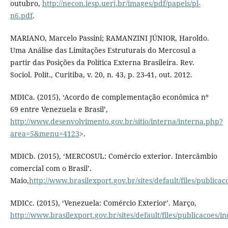
outubro,
http://necon.iesp.uerj.br/images/pdf/papeis/pl-
n6.pdf
.
MARIANO, Marcelo Passini; RAMANZINI JÚNIOR, Haroldo.
Uma Análise das Limitações Estruturais do Mercosul a
partir das Posições da Política Externa Brasileira. Rev.
Sociol. Polít., Curitiba, v. 20, n. 43, p. 23-41, out. 2012.
MDICa. (2015), ‘Acordo de complementação econômica nº
69 entre Venezuela e Brasil’,
http://www.desenvolvimento.gov.br/sitio/interna/interna.php?
area=5&menu=4123
>.
MDICb. (2015), ‘MERCOSUL: Comércio exterior. Intercâmbio
comercial com o Brasil’.
Maio,
http://www.brasilexport.gov.br/sites/default/files/publ
MDICc. (2015), ‘Venezuela: Comércio Exterior’. Março,
http://www.brasilexport.gov.br/sites/default/files/publicacoes