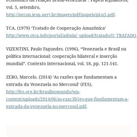
vol. 5, setembro,
http://necon.iesp.uerj.br/images/pdf/papeis/pl-n5.pdf
.
TCA. (1979) ‘Tratado de Cooperação Amazônica’
http://www.otca.info/portal/admin/_upload/tratado/O_TRA
VIZENTINI, Paulo Fagundes. (1996), “Venezuela e Brasil na
política internacional: cooperação bilateral e inserção
mundial”. Contexto Internacional, vol. 18, pp. 121-141.
ZERO, Marcelo. (2014) ‘As razões que fundamentam a
entrada da Venezuela no Mercosul’ (FES),
http://fes.org.br/brasilnomundo/wp-
content/uploads/2014/06/as-razc3b5es-que-fundamentam-a-
entrada-da-venezuela-no-mercosul.pdf
.