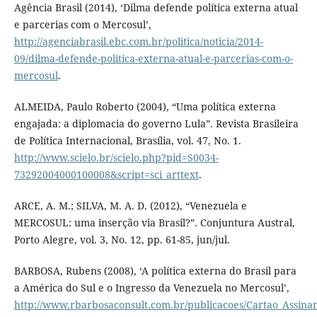
Agência Brasil (2014), ‘Dilma defende política externa atual
e parcerias com o Mercosul’,
http://agenciabrasil.ebc.com.br/politica/noticia/2014-
09/dilma-defende-politica-externa-atual-e-parcerias-com-o-
mercosul
.
ALMEIDA, Paulo Roberto (2004), “Uma política externa
engajada: a diplomacia do governo Lula”. Revista Brasileira
de Política Internacional, Brasília, vol. 47, No. 1.
http://www.scielo.br/scielo.php?pid=S0034-
73292004000100008&script=sci_arttext
.
ARCE, A. M.; SILVA, M. A. D. (2012), “Venezuela e
MERCOSUL: uma inserção via Brasil?”. Conjuntura Austral,
Porto Alegre, vol. 3, No. 12, pp. 61-85, jun/jul.
BARBOSA, Rubens (2008), ‘A política externa do Brasil para
a América do Sul e o Ingresso da Venezuela no Mercosul’,
http://www.rbarbosaconsult.com.br/publicacoes/Cartao_Assina