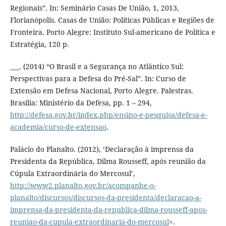
Regionais”. In: Seminário Casas De União, 1, 2013,
Florianópolis. Casas de União: Políticas Públicas e Regiões de
Fronteira. Porto Alegre: Instituto Sul-americano de Política e
Estratégia, 120 p.
___. (2014) “O Brasil e a Segurança no Atlântico Sul:
Perspectivas para a Defesa do Pré-Sal”. In: Curso de
Extensão em Defesa Nacional, Porto Alegre. Palestras.
Brasília: Ministério da Defesa, pp. 1 – 294,
http://defesa.gov.br/index.php/ensino-e-pesquisa/defesa-e-
academia/curso-de-extensao
.
Palácio do Planalto. (2012), ‘Declaração à imprensa da
Presidenta da República, Dilma Rousseff, após reunião da
Cúpula Extraordinária do Mercosul’,
http://www2.planalto.gov.br/acompanhe-o-
planalto/discursos/discursos-da-presidenta/declaracao-a-
imprensa-da-presidenta-da-republica-dilma-rousseff-apos-
reuniao-da-cupula-extraordinaria-do-mercosul
>.