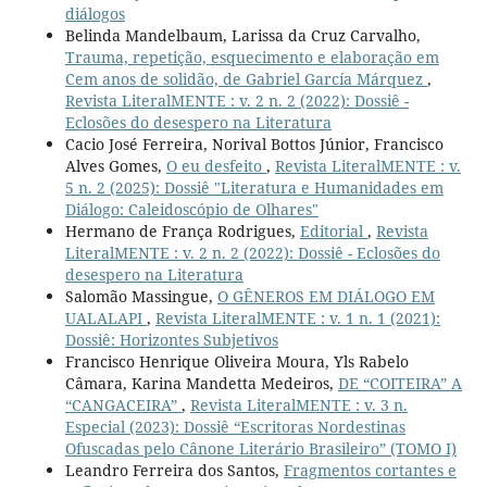
diálogos
Belinda Mandelbaum, Larissa da Cruz Carvalho,
Trauma, repetição, esquecimento e elaboração em
Cem anos de solidão, de Gabriel García Márquez
,
Revista LiteralMENTE : v. 2 n. 2 (2022): Dossiê -
Eclosões do desespero na Literatura
Cacio José Ferreira, Norival Bottos Júnior, Francisco
Alves Gomes,
O eu desfeito
,
Revista LiteralMENTE : v.
5 n. 2 (2025): Dossiê "Literatura e Humanidades em
Diálogo: Caleidoscópio de Olhares"
Hermano de França Rodrigues,
Editorial
,
Revista
LiteralMENTE : v. 2 n. 2 (2022): Dossiê - Eclosões do
desespero na Literatura
Salomão Massingue,
O GÊNEROS EM DIÁLOGO EM
UALALAPI
,
Revista LiteralMENTE : v. 1 n. 1 (2021):
Dossiê: Horizontes Subjetivos
Francisco Henrique Oliveira Moura, Yls Rabelo
Câmara, Karina Mandetta Medeiros,
DE “COITEIRA” A
“CANGACEIRA”
,
Revista LiteralMENTE : v. 3 n.
Especial (2023): Dossiê “Escritoras Nordestinas
Ofuscadas pelo Cânone Literário Brasileiro” (TOMO I)
Leandro Ferreira dos Santos,
Fragmentos cortantes e