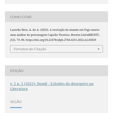
COMO CITAR
Lacerda Neto, A. de A. (2023). A recriação do mundo em Fogo morto:
uma análise do personagem Capitão Vitorino.
Revista LiteralMENTE
,
2
(2), 73–90. https://doi.org/10.22478/ufpb.2764-4251.2022.n2.65829
Fomatos de Citação
EDIÇÃO
v. 2 n. 2 (2022): Dossiê - Eclosões do desespero na
Literatura
SEÇÃO