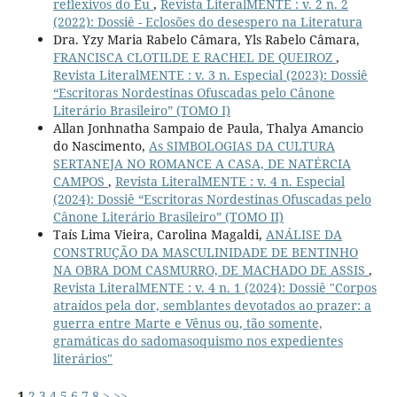
reflexivos do Eu
,
Revista LiteralMENTE : v. 2 n. 2
(2022): Dossiê - Eclosões do desespero na Literatura
Dra. Yzy Maria Rabelo Câmara, Yls Rabelo Câmara,
FRANCISCA CLOTILDE E RACHEL DE QUEIROZ
,
Revista LiteralMENTE : v. 3 n. Especial (2023): Dossiê
“Escritoras Nordestinas Ofuscadas pelo Cânone
Literário Brasileiro” (TOMO I)
Allan Jonhnatha Sampaio de Paula, Thalya Amancio
do Nascimento,
As SIMBOLOGIAS DA CULTURA
SERTANEJA NO ROMANCE A CASA, DE NATÉRCIA
CAMPOS
,
Revista LiteralMENTE : v. 4 n. Especial
(2024): Dossiê “Escritoras Nordestinas Ofuscadas pelo
Cânone Literário Brasileiro” (TOMO II)
Taís Lima Vieira, Carolina Magaldi,
ANÁLISE DA
CONSTRUÇÃO DA MASCULINIDADE DE BENTINHO
NA OBRA DOM CASMURRO, DE MACHADO DE ASSIS
,
Revista LiteralMENTE : v. 4 n. 1 (2024): Dossiê "Corpos
atraídos pela dor, semblantes devotados ao prazer: a
guerra entre Marte e Vênus ou, tão somente,
gramáticas do sadomasoquismo nos expedientes
literários"
1
2
3
4
5
6
7
8
>
>>