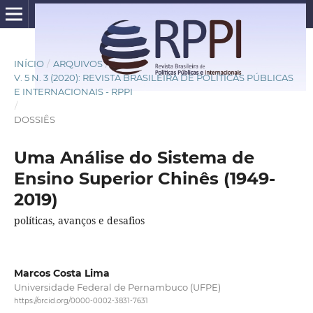
INÍCIO
/
ARQUIVOS
/
V. 5 N. 3 (2020): REVISTA BRASILEIRA DE POLÍTICAS PÚBLICAS
E INTERNACIONAIS - RPPI
/
DOSSIÊS
Uma Análise do Sistema de
Ensino Superior Chinês (1949-
2019)
políticas, avanços e desafios
Marcos Costa Lima
Universidade Federal de Pernambuco (UFPE)
https://orcid.org/0000-0002-3831-7631