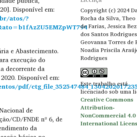
idade pública,
020]. Disponível em:
Copyright (c) 2024 Da
.br/atos/?
Rocha da Silva, Theo
de Farias, Jessica Be
&ato=b1fAzZU5EMZpWT794
dos Santos Rodrigues
Geovanna Torres de P
Noadia Priscila Araúj
uária e Abastecimento.
Rodrigues
para execução do
a decorrente da
2020. Disponível em:
Este trabalho está
ntos/pdf/ctg_file_352547484_130420201723
licenciado sob uma l
Creative Commons
Attribution-
 Nacional de
NonCommercial 4.0
ução/CD/FNDE nº 6, de
International Licen
tendimento da
ucação básica no