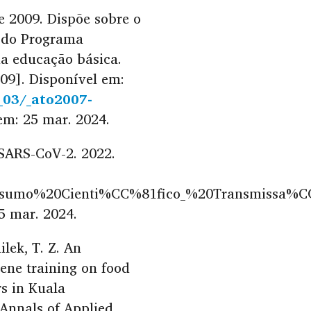
de 2009. Dispõe sobre o
e do Programa
da educação básica.
009]. Disponível em:
_03/_ato2007-
em: 25 mar. 2024.
SARS-CoV-2. 2022.
/Resumo%20Cienti%CC%81fico_%20Transmissa%
 mar. 2024.
lek, T. Z. An
ene training on food
rs in Kuala
Annals of Applied