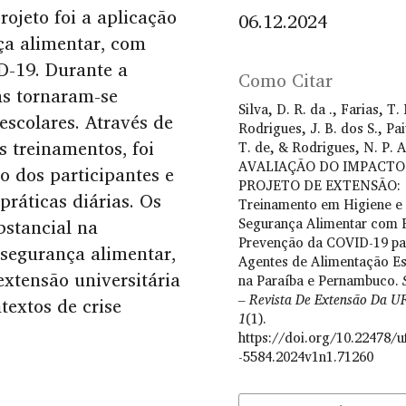
ojeto foi a aplicação
06.12.2024
ça alimentar, com
D-19. Durante a
Como Citar
as tornaram-se
Silva, D. R. da ., Farias, T.
escolares. Através de
Rodrigues, J. B. dos S., Pai
s treinamentos, foi
T. de, & Rodrigues, N. P. A
AVALIAÇÃO DO IMPACTO
o dos participantes e
PROJETO DE EXTENSÃO:
áticas diárias. Os
Treinamento em Higiene e
Segurança Alimentar com 
stancial na
Prevenção da COVID-19 pa
segurança alimentar,
Agentes de Alimentação Es
extensão universitária
na Paraíba e Pernambuco.
– Revista De Extensão Da U
extos de crise
1
(1).
https://doi.org/10.22478/u
-5584.2024v1n1.71260