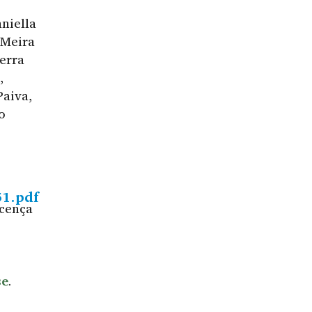
niella
 Meira
zerra
,
aiva,
o
51.pdf
icença
se
.