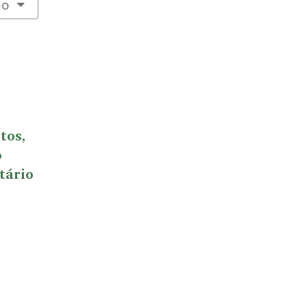
ão
tos,
o
tário