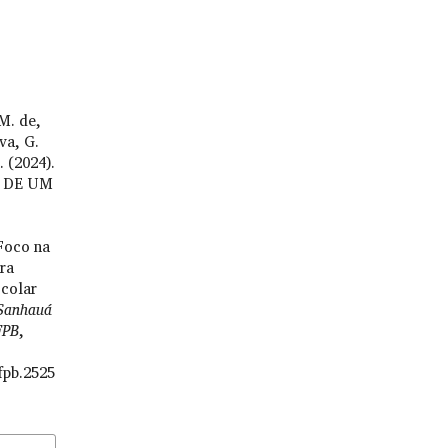
 M. de,
va, G.
. (2024).
 DE UM
Foco na
ra
colar
Sanhauá
FPB
,
fpb.2525