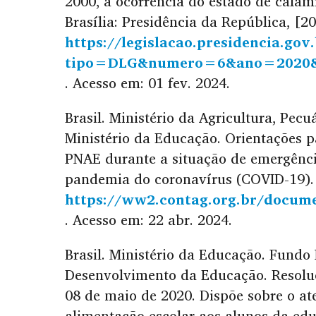
2000, a ocorrência do estado de calam
Brasília: Presidência da República, [2
https://legislacao.presidencia.gov
tipo=DLG&numero=6&ano=2020
. Acesso em: 01 fev. 2024.
Brasil. Ministério da Agricultura, Pec
Ministério da Educação. Orientações 
PNAE durante a situação de emergênci
pandemia do coronavírus (COVID-19). 
https://ww2.contag.org.br/docume
. Acesso em: 22 abr. 2024.
Brasil. Ministério da Educação. Fundo
Desenvolvimento da Educação. Resol
08 de maio de 2020. Dispõe sobre o a
alimentação escolar aos alunos da ed