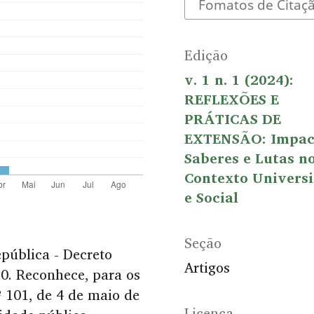
Fomatos de Citaç
Edição
v. 1 n. 1 (2024):
REFLEXÕES E
PRÁTICAS DE
EXTENSÃO: Impac
Saberes e Lutas n
Contexto Universi
e Social
Seção
epública - Decreto
Artigos
20. Reconhece, para os
º 101, de 4 de maio de
Licença