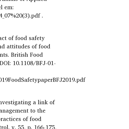
el em:
4_07%20(3).pdf .
act of food safety
nd attitudes of food
nts. British Food
. DOI: 10.1108/BFJ-01-
2019FoodSafetypaperBFJ2019.pdf
nvestigating a link of
management to the
ractices of food
ol. v. 55, p. 166-175,