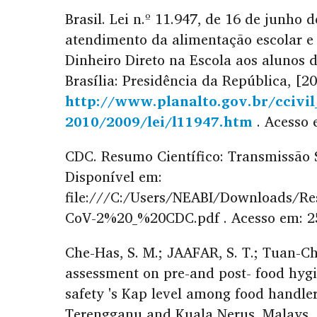
Brasil. Lei n.º 11.947, de 16 de junho 
atendimento da alimentação escolar 
Dinheiro Direto na Escola aos alunos 
Brasília: Presidência da República, [2
http://www.planalto.gov.br/ccivil
2010/2009/lei/l11947.htm
. Acesso 
CDC. Resumo Científico: Transmissão 
Disponível em:
file:///C:/Users/NEABI/Downloads
CoV-2%20_%20CDC.pdf . Acesso em: 25
Che-Has, S. M.; JAAFAR, S. T.; Tuan-Chi
assessment on pre-and post- food hygi
safety 's Kap level among food handle
Terengganu and Kuala Nerus. Malays. 