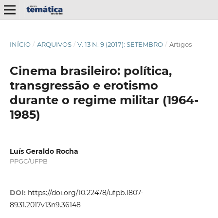
INÍCIO
/
ARQUIVOS
/
V. 13 N. 9 (2017): SETEMBRO
/
Artigos
Cinema brasileiro: política,
transgressão e erotismo
durante o regime militar (1964-
1985)
Luís Geraldo Rocha
PPGC/UFPB
DOI:
https://doi.org/10.22478/ufpb.1807-
8931.2017v13n9.36148