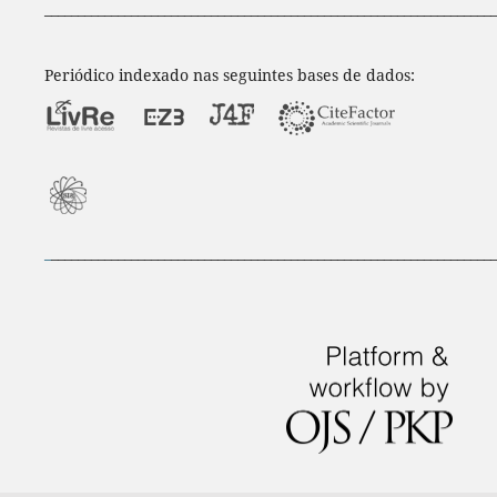
____________________________________________________________________
Periódico indexado nas seguintes bases de dados:
_
___________________________________________________________________