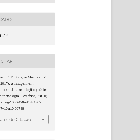
ICADO
0-19
CITAR
urt, C. T. B. de, & Minuzzi, R.
 (2017). A imagem em
o na cineinstalação: poética
e tecnologia.
Temática
,
13
(10).
doi.org/10.22478/ufpb.1807-
17v13n10.36798
tos de Citação