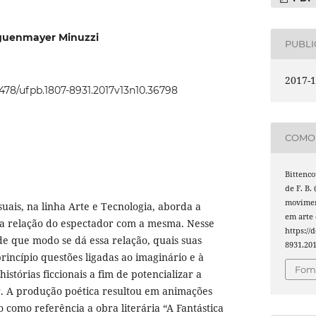
rguenmayer Minuzzi
PUBL
2017-1
22478/ufpb.1807-8931.2017v13n10.36798
COMO 
Bittenco
de F. B.
moviment
suais, na linha Arte e Tecnologia, aborda a
em arte 
 relação do espectador com a mesma. Nesse
https://
 de que modo se dá essa relação, quais suas
8931.20
rincípio questões ligadas ao imaginário e à
Foma
istórias ficcionais a fim de potencializar a
. A produção poética resultou em animações
do como referência a obra literária “A Fantástica