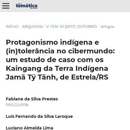
INÍCIO
/
ARQUIVOS
/
V. 13 N. 10 (2017): OUTUBRO
/
Artigos
Protagonismo indígena e
(in)tolerância no cibermundo:
um estudo de caso com os
Kaingang da Terra Indígena
Jamã Tÿ Tãnh, de Estrela/RS
Fabiane da Silva Prestes
PPGC/UFPB
Luís Fernando da Silva Laroque
Luciano Almeida Lima