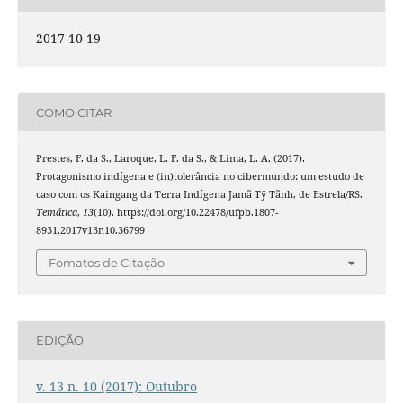
2017-10-19
COMO CITAR
Prestes, F. da S., Laroque, L. F. da S., & Lima, L. A. (2017).
Protagonismo indígena e (in)tolerância no cibermundo: um estudo de
caso com os Kaingang da Terra Indígena Jamã Tÿ Tãnh, de Estrela/RS.
Temática
,
13
(10). https://doi.org/10.22478/ufpb.1807-
8931.2017v13n10.36799
Fomatos de Citação
EDIÇÃO
v. 13 n. 10 (2017): Outubro