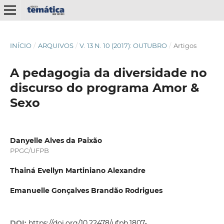
INÍCIO
/
ARQUIVOS
/
V. 13 N. 10 (2017): OUTUBRO
/
Artigos
A pedagogia da diversidade no
discurso do programa Amor &
Sexo
Danyelle Alves da Paixão
PPGC/UFPB
Thainá Evellyn Martiniano Alexandre
Emanuelle Gonçalves Brandão Rodrigues
DOI:
https://doi.org/10.22478/ufpb.1807-