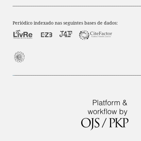
____________________________________________________________________
Periódico indexado nas seguintes bases de dados:
_
___________________________________________________________________