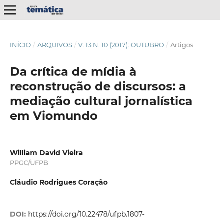
INÍCIO
/
ARQUIVOS
/
V. 13 N. 10 (2017): OUTUBRO
/
Artigos
Da crítica de mídia à
reconstrução de discursos: a
mediação cultural jornalística
em Viomundo
William David Vieira
PPGC/UFPB
Cláudio Rodrigues Coração
DOI:
https://doi.org/10.22478/ufpb.1807-