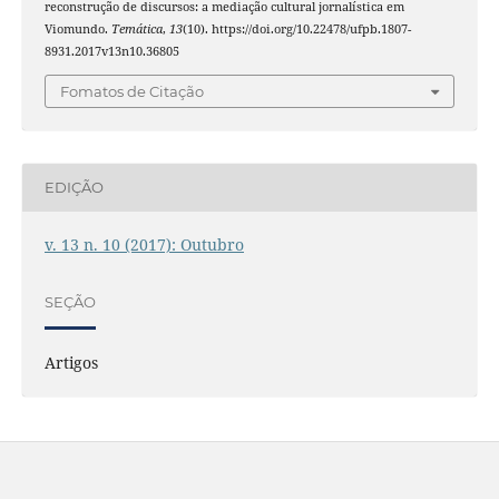
reconstrução de discursos: a mediação cultural jornalística em
Viomundo.
Temática
,
13
(10). https://doi.org/10.22478/ufpb.1807-
8931.2017v13n10.36805
Fomatos de Citação
EDIÇÃO
v. 13 n. 10 (2017): Outubro
SEÇÃO
Artigos