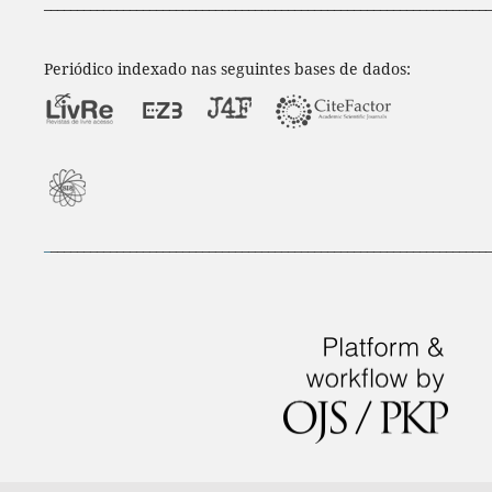
____________________________________________________________________
Periódico indexado nas seguintes bases de dados:
_
___________________________________________________________________