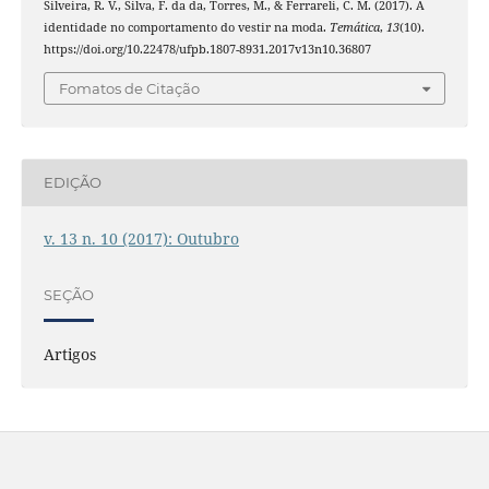
Silveira, R. V., Silva, F. da da, Torres, M., & Ferrareli, C. M. (2017). A
identidade no comportamento do vestir na moda.
Temática
,
13
(10).
https://doi.org/10.22478/ufpb.1807-8931.2017v13n10.36807
Fomatos de Citação
EDIÇÃO
v. 13 n. 10 (2017): Outubro
SEÇÃO
Artigos