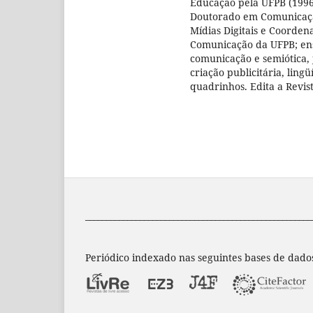
Educação pela UFPB (1996
Doutorado em Comunicaçã
Mídias Digitais e Coorde
Comunicação da UFPB; ens
comunicação e semiótica, j
criação publicitária, lingü
quadrinhos. Edita a Revis
______________________________________________________
Periódico indexado nas seguintes bases de dado