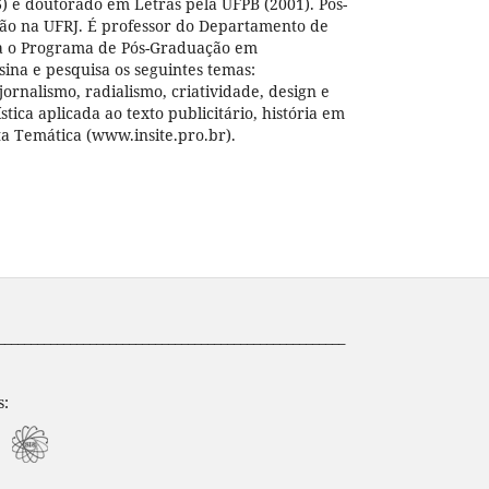
) e doutorado em Letras pela UFPB (2001). Pós-
o na UFRJ. É professor do Departamento de
na o Programa de Pós-Graduação em
ina e pesquisa os seguintes temas:
ornalismo, radialismo, criatividade, design e
ística aplicada ao texto publicitário, história em
ta Temática (www.insite.pro.br).
_____________________________________________________
s: