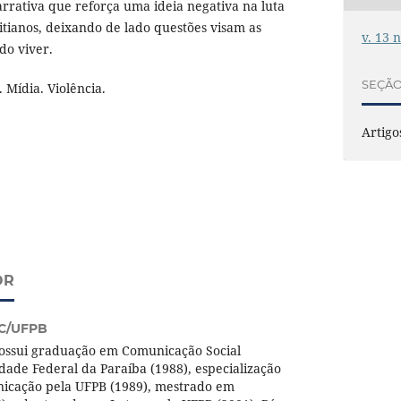
arrativa que reforça uma ideia negativa na luta
itianos, deixando de lado questões visam as
v. 13 
do viver.
SEÇÃ
. Mídia. Violência.
Artigo
OR
C/UFPB
ossui graduação em Comunicação Social
idade Federal da Paraíba (1988), especialização
icação pela UFPB (1989), mestrado em