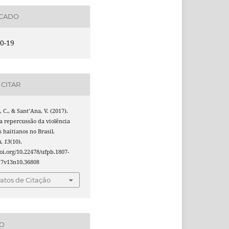
ICADO
0-19
CITAR
 C., & Sant’Ana, V. (2017).
a repercussão da violência
s haitianos no Brasil.
a
,
13
(10).
doi.org/10.22478/ufpb.1807-
17v13n10.36808
tos de Citação
ÃO