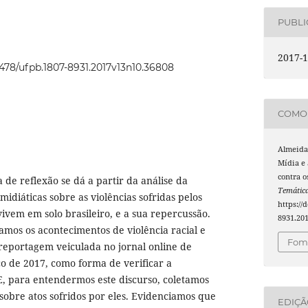
PUBL
2017-1
22478/ufpb.1807-8931.2017v13n10.36808
COMO 
Almeida,
Mídia e 
contra o
 de reflexão se dá a partir da análise da
Temátic
idiáticas sobre as violências sofridas pelos
https://
vivem em solo brasileiro, e a sua repercussão.
8931.20
amos os acontecimentos de violência racial e
Foma
reportagem veiculada no jornal online de
o de 2017, como forma de verificar a
E, para entendermos este discurso, coletamos
 sobre atos sofridos por eles. Evidenciamos que
EDIÇ