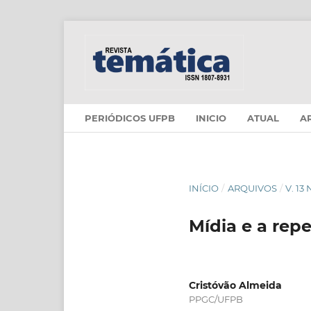
PERIÓDICOS UFPB
INICIO
ATUAL
A
INÍCIO
/
ARQUIVOS
/
V. 13
Mídia e a repe
Cristóvão Almeida
PPGC/UFPB