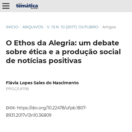
INÍCIO
/
ARQUIVOS
/
V. 13 N. 10 (2017): OUTUBRO
/
Artigos
O Ethos da Alegria: um debate
sobre ética e a produção social
de notícias positivas
Flávia Lopes Sales do Nascimento
PPGC/UFPB
DOI:
https://doi.org/10.22478/ufpb.1807-
8931.2017v13n10.36809