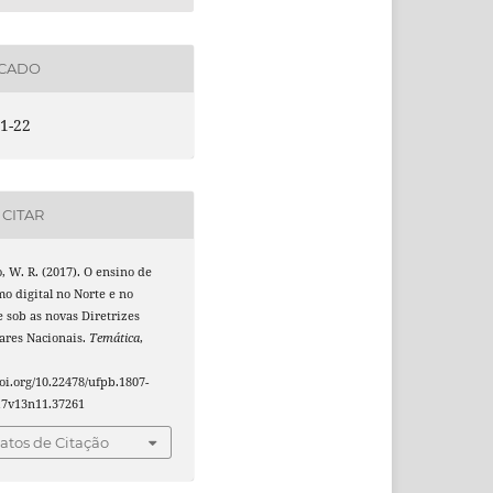
ICADO
1-22
CITAR
, W. R. (2017). O ensino de
mo digital no Norte e no
 sob as novas Diretrizes
ares Nacionais.
Temática
,
doi.org/10.22478/ufpb.1807-
17v13n11.37261
tos de Citação