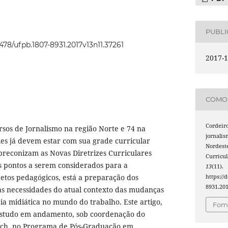
PUBL
2478/ufpb.1807-8931.2017v13n11.37261
2017-1
COMO 
Cordeiro
sos de Jornalismo na região Norte e 74 na
jornalis
les já devem estar com sua grade curricular
Nordeste
preconizam as Novas Diretrizes Curriculares
Curricul
s pontos a serem considerados para a
13
(11).
etos pedagógicos, está a preparação dos
https://
8931.20
às necessidades do atual contexto das mudanças
ia midiática no mundo do trabalho. Este artigo,
Foma
estudo em andamento, sob coordenação do
sch, no Programa de Pós-Graduação em