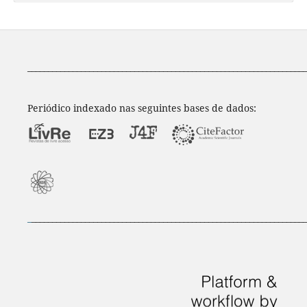
____________________________________________________________________
Periódico indexado nas seguintes bases de dados:
_
___________________________________________________________________