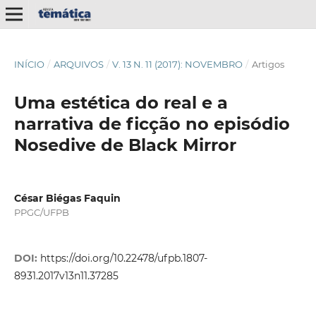
INÍCIO
/
ARQUIVOS
/
V. 13 N. 11 (2017): NOVEMBRO
/
Artigos
Uma estética do real e a
narrativa de ficção no episódio
Nosedive de Black Mirror
César Biégas Faquin
PPGC/UFPB
DOI:
https://doi.org/10.22478/ufpb.1807-
8931.2017v13n11.37285