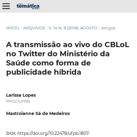
INÍCIO
/
ARQUIVOS
/
V. 14 N. 8 (2018): AGOSTO
/
Artigos
A transmissão ao vivo do CBLoL
no Twitter do Ministério da
Saúde como forma de
publicidade híbrida
Larissa Lopes
PPGC/UFPB
Mastroianne Sá de Medeiros
DOI:
https://doi.org/10.22478/ufpb.1807-