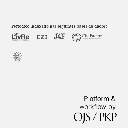
____________________________________________________________________
Periódico indexado nas seguintes bases de dados:
_
___________________________________________________________________