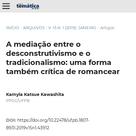
INÍCIO
/
ARQUIVOS
/
V. 15 N. 1 (2019): JANEIRO
/
Artigos
A mediação entre o
desconstrutivismo e o
tradicionalismo: uma forma
também crítica de romancear
Kamyla Katsue Kawashita
PPGC/UFPB
DOI:
https://doi.org/10.22478/ufpb.1807-
8931.2019v15n1.43912