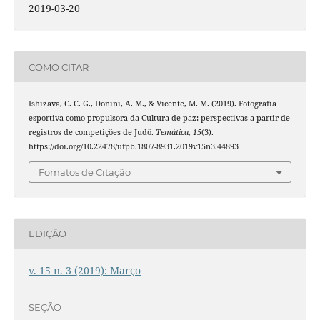
2019-03-20
COMO CITAR
Ishizava, C. C. G., Donini, A. M., & Vicente, M. M. (2019). Fotografia
esportiva como propulsora da Cultura de paz: perspectivas a partir de
registros de competições de Judô.
Temática
,
15
(3).
https://doi.org/10.22478/ufpb.1807-8931.2019v15n3.44893
Fomatos de Citação
EDIÇÃO
v. 15 n. 3 (2019): Março
SEÇÃO