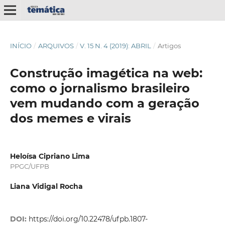
INÍCIO
/
ARQUIVOS
/
V. 15 N. 4 (2019): ABRIL
/
Artigos
Construção imagética na web:
como o jornalismo brasileiro
vem mudando com a geração
dos memes e virais
Heloísa Cipriano Lima
PPGC/UFPB
Liana Vidigal Rocha
DOI:
https://doi.org/10.22478/ufpb.1807-