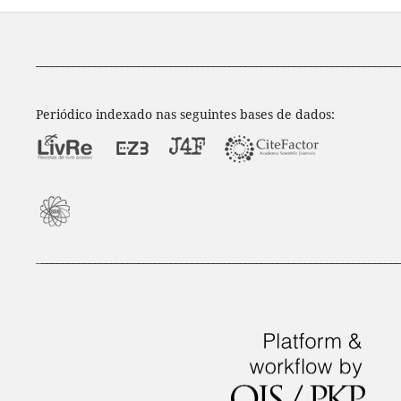
____________________________________________________________________
Periódico indexado nas seguintes bases de dados:
_
___________________________________________________________________