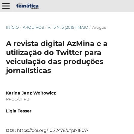
INÍCIO
/
ARQUIVOS
/
V. 15 N. 5 (2019): MAIO
/
Artigos
A revista digital AzMina e a
utilização do Twitter para
veiculação das produções
jornalísticas
Karina Janz Woitowicz
PPGC/UFPB
Ligia Tesser
DOI:
https://doi.org/10.22478/ufpb.1807-