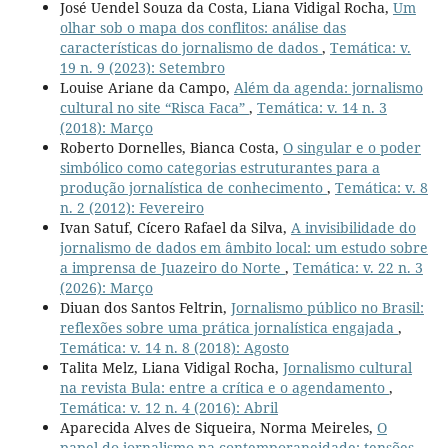
José Uendel Souza da Costa, Liana Vidigal Rocha,
Um
olhar sob o mapa dos conflitos: análise das
características do jornalismo de dados
,
Temática: v.
19 n. 9 (2023): Setembro
Louise Ariane da Campo,
Além da agenda: jornalismo
cultural no site “Risca Faca”
,
Temática: v. 14 n. 3
(2018): Março
Roberto Dornelles, Bianca Costa,
O singular e o poder
simbólico como categorias estruturantes para a
produção jornalística de conhecimento
,
Temática: v. 8
n. 2 (2012): Fevereiro
Ivan Satuf, Cícero Rafael da Silva,
A invisibilidade do
jornalismo de dados em âmbito local: um estudo sobre
a imprensa de Juazeiro do Norte
,
Temática: v. 22 n. 3
(2026): Março
Diuan dos Santos Feltrin,
Jornalismo público no Brasil:
reflexões sobre uma prática jornalística engajada
,
Temática: v. 14 n. 8 (2018): Agosto
Talita Melz, Liana Vidigal Rocha,
Jornalismo cultural
na revista Bula: entre a crítica e o agendamento
,
Temática: v. 12 n. 4 (2016): Abril
Aparecida Alves de Siqueira, Norma Meireles,
O
papel do jornalismo na contemporaneidade: tensões