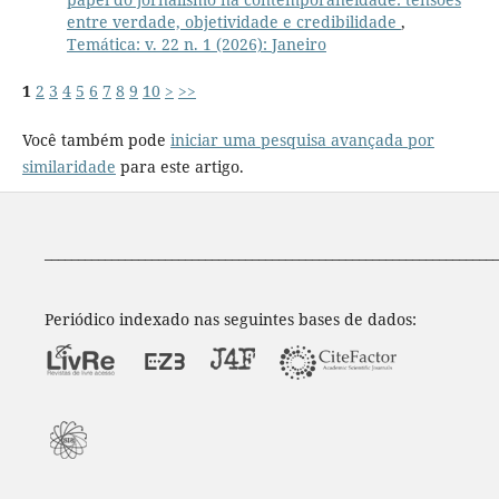
entre verdade, objetividade e credibilidade
,
Temática: v. 22 n. 1 (2026): Janeiro
1
2
3
4
5
6
7
8
9
10
>
>>
Você também pode
iniciar uma pesquisa avançada por
similaridade
para este artigo.
____________________________________________________________________
Periódico indexado nas seguintes bases de dados:
_
___________________________________________________________________