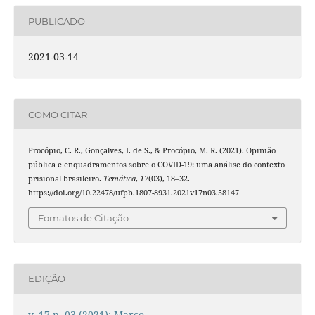
PUBLICADO
2021-03-14
COMO CITAR
Procópio, C. R., Gonçalves, I. de S., & Procópio, M. R. (2021). Opinião
pública e enquadramentos sobre o COVID-19: uma análise do contexto
prisional brasileiro.
Temática
,
17
(03), 18–32.
https://doi.org/10.22478/ufpb.1807-8931.2021v17n03.58147
Fomatos de Citação
EDIÇÃO
v. 17 n. 03 (2021): Março