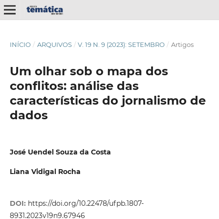
INÍCIO
/
ARQUIVOS
/
V. 19 N. 9 (2023): SETEMBRO
/
Artigos
Um olhar sob o mapa dos
conflitos: análise das
características do jornalismo de
dados
José Uendel Souza da Costa
Liana Vidigal Rocha
DOI:
https://doi.org/10.22478/ufpb.1807-
8931.2023v19n9.67946