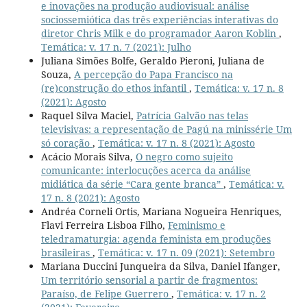
e inovações na produção audiovisual: análise
sociossemiótica das três experiências interativas do
diretor Chris Milk e do programador Aaron Koblin
,
Temática: v. 17 n. 7 (2021): Julho
Juliana Simões Bolfe, Geraldo Pieroni, Juliana de
Souza,
A percepção do Papa Francisco na
(re)construção do ethos infantil
,
Temática: v. 17 n. 8
(2021): Agosto
Raquel Silva Maciel,
Patrícia Galvão nas telas
televisivas: a representação de Pagú na minissérie Um
só coração
,
Temática: v. 17 n. 8 (2021): Agosto
Acácio Morais Silva,
O negro como sujeito
comunicante: interlocuções acerca da análise
midiática da série “Cara gente branca”
,
Temática: v.
17 n. 8 (2021): Agosto
Andréa Corneli Ortis, Mariana Nogueira Henriques,
Flavi Ferreira Lisboa Filho,
Feminismo e
teledramaturgia: agenda feminista em produções
brasileiras
,
Temática: v. 17 n. 09 (2021): Setembro
Mariana Duccini Junqueira da Silva, Daniel Ifanger,
Um território sensorial a partir de fragmentos:
Paraíso, de Felipe Guerrero
,
Temática: v. 17 n. 2