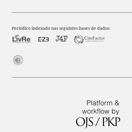
____________________________________________________________________
Periódico indexado nas seguintes bases de dados:
_
___________________________________________________________________