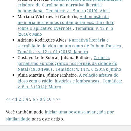
criadora de Carolina na narrativa literária
bojunguiana
,
Temática: v. 15 n. 4 (2019): Abril
Mariana Wichrowski Gauterio,
A dimensão da
memória nos tempos contemporâneos: Um olhar
sobre o aplicativo Evernote
,
Temática: v. 12 n. 5
(2016): Maio
Adriano Rodrigues Alves,
Narrativa literária e
sacralidade da vida em um conto de Rubem Fonseca
,
Temática: v. 12 n. 01 (2016): Janeiro
Gustavo Leite Sobral, Juliana Bulhões,
Crônica:
jornalismo autobiográfico nos jornais da cidade do
Natal (1950-1980)
,
Temática: v. 14 n. 6 (2018): Junho
Júnia Martins, Júnior Pinheiro,
A relação afetiva do
idoso com o rádio: histórias e lembranças
,
Temática:
v. 8 n. 3 (2012): Março
<<
<
1
2
3
4
5
6
7
8
9
10
>
>>
Você também pode
iniciar uma pesquisa avançada por
similaridade
para este artigo.