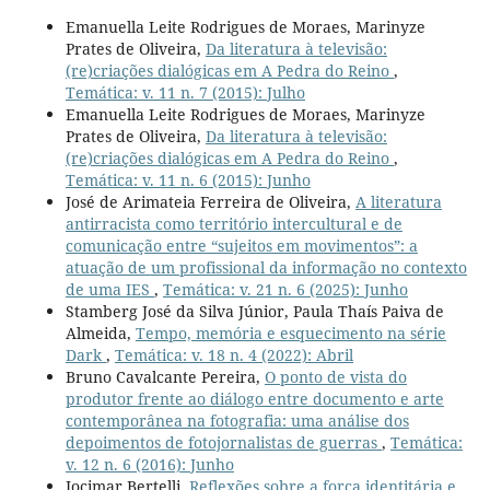
Emanuella Leite Rodrigues de Moraes, Marinyze
Prates de Oliveira,
Da literatura à televisão:
(re)criações dialógicas em A Pedra do Reino
,
Temática: v. 11 n. 7 (2015): Julho
Emanuella Leite Rodrigues de Moraes, Marinyze
Prates de Oliveira,
Da literatura à televisão:
(re)criações dialógicas em A Pedra do Reino
,
Temática: v. 11 n. 6 (2015): Junho
José de Arimateia Ferreira de Oliveira,
A literatura
antirracista como território intercultural e de
comunicação entre “sujeitos em movimentos”: a
atuação de um profissional da informação no contexto
de uma IES
,
Temática: v. 21 n. 6 (2025): Junho
Stamberg José da Silva Júnior, Paula Thaís Paiva de
Almeida,
Tempo, memória e esquecimento na série
Dark
,
Temática: v. 18 n. 4 (2022): Abril
Bruno Cavalcante Pereira,
O ponto de vista do
produtor frente ao diálogo entre documento e arte
contemporânea na fotografia: uma análise dos
depoimentos de fotojornalistas de guerras
,
Temática:
v. 12 n. 6 (2016): Junho
Jocimar Bertelli,
Reflexões sobre a força identitária e