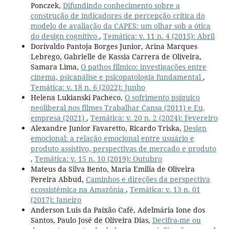
Ponczek,
Difundindo conhecimento sobre a
construção de indicadores de percepção crítica do
modelo de avaliação da CAPES: um olhar sob a ótica
do design cognitivo
,
Temática: v. 11 n. 4 (2015): Abril
Dorivaldo Pantoja Borges Junior, Arina Marques
Lebrego, Gabrielle de Kassia Carrera de Oliveira,
Samara Lima,
O pathos fílmico: investigações entre
cinema, psicanálise e psicopatologia fundamental
,
Temática: v. 18 n. 6 (2022): Junho
Helena Lukianski Pacheco,
O sofrimento psíquico
neoliberal nos filmes Trabalhar Cansa (2011) e Eu,
empresa (2021)
,
Temática: v. 20 n. 2 (2024): Fevereiro
Alexandre Junior Favaretto, Ricardo Triska,
Design
emocional: a relação emocional entre usuário e
produto assistivo, perspectivas de mercado e produto
,
Temática: v. 15 n. 10 (2019): Outubro
Mateus da Silva Bento, Maria Emilia de Oliveira
Pereira Abbud,
Caminhos e direções da perspectiva
ecossistêmica na Amazônia
,
Temática: v. 13 n. 01
(2017): Janeiro
Anderson Luis da Paixão Café, Adelmária Ione dos
Santos, Paulo José de Oliveira Dias,
Decifra-me ou