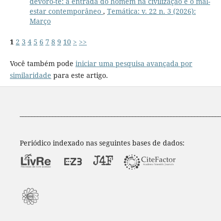
devoro-te: a entrada do homem na civilização e o mal-
estar contemporâneo
,
Temática: v. 22 n. 3 (2026):
Março
1
2
3
4
5
6
7
8
9
10
>
>>
Você também pode
iniciar uma pesquisa avançada por
similaridade
para este artigo.
____________________________________________________________________
Periódico indexado nas seguintes bases de dados: