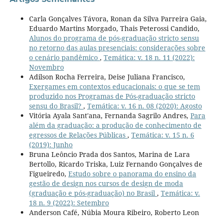
Carla Gonçalves Távora, Ronan da Silva Parreira Gaia,
Eduardo Martins Morgado, Thais Peterossi Candido,
Alunos do programa de pós-graduação stricto sensu
no retorno das aulas presenciais: considerações sobre
o cenário pandêmico
,
Temática: v. 18 n. 11 (2022):
Novembro
Adilson Rocha Ferreira, Deise Juliana Francisco,
Exergames em contextos educacionais: o que se tem
produzido nos Programas de Pós-graduação stricto
sensu do Brasil?
,
Temática: v. 16 n. 08 (2020): Agosto
Vitória Ayala Sant'ana, Fernanda Sagrilo Andres,
Para
além da graduação: a produção de conhecimento de
egressos de Relações Públicas
,
Temática: v. 15 n. 6
(2019): Junho
Bruna Leôncio Prada dos Santos, Marina de Lara
Bertollo, Ricardo Triska, Luiz Fernando Gonçalves de
Figueiredo,
Estudo sobre o panorama do ensino da
gestão de design nos cursos de design de moda
(graduação e pós-graduação) no Brasil
,
Temática: v.
18 n. 9 (2022): Setembro
Anderson Café, Núbia Moura Ribeiro, Roberto Leon