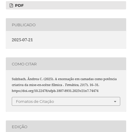
PDF
PUBLICADO
2025-07-21
COMO CITAR
Sulzbach, Ândrea C. (2025). A encenação em camadas como potência
criativa da mise-en-scène fílmica .
Temática
,
21
(7), 16–31.
https://doi.org/10.22478/ufpb.1807-8931.2025v21n7.74474
Fomatos de Citação
EDIÇÃO