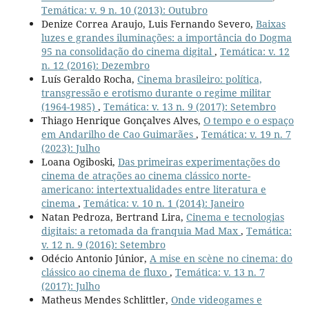
Temática: v. 9 n. 10 (2013): Outubro
Denize Correa Araujo, Luis Fernando Severo,
Baixas
luzes e grandes iluminações: a importância do Dogma
95 na consolidação do cinema digital
,
Temática: v. 12
n. 12 (2016): Dezembro
Luís Geraldo Rocha,
Cinema brasileiro: política,
transgressão e erotismo durante o regime militar
(1964-1985)
,
Temática: v. 13 n. 9 (2017): Setembro
Thiago Henrique Gonçalves Alves,
O tempo e o espaço
em Andarilho de Cao Guimarães
,
Temática: v. 19 n. 7
(2023): Julho
Loana Ogiboski,
Das primeiras experimentações do
cinema de atrações ao cinema clássico norte-
americano: intertextualidades entre literatura e
cinema
,
Temática: v. 10 n. 1 (2014): Janeiro
Natan Pedroza, Bertrand Lira,
Cinema e tecnologias
digitais: a retomada da franquia Mad Max
,
Temática:
v. 12 n. 9 (2016): Setembro
Odécio Antonio Júnior,
A mise en scène no cinema: do
clássico ao cinema de fluxo
,
Temática: v. 13 n. 7
(2017): Julho
Matheus Mendes Schlittler,
Onde videogames e