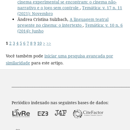
cinema experimental se encontram: o cinema não-
narrativo e o jogo sem controle
,
Temática: v. 17 n. 11
(2021): Novembro
Ândrea Cristina Sulzbach,
A linguagem teatral
presente no cinema: o intertexto
,
Temática: v. 10 n. 6
(2014): Junho
1
2
3
4
5
6
7
8
9
10
>
>>
Você também pode
iniciar uma pesquisa avançada por
similaridade
para este artigo.
____________________________________________________________________
Periódico indexado nas seguintes bases de dados: