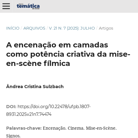
INÍCIO
/
ARQUIVOS
/
V. 21 N. 7 (2025): JULHO
/
Artigos
A encenação em camadas
como potência criativa da mise-
en-scène fílmica
Ândrea Cristina Sulzbach
DOI:
https://doi.org/10.22478/ufpb.1807-
8931.2025v21n7.74474
Encenação. Cinema. Mise-en-Scène.
Palavras-chave:
Signos.