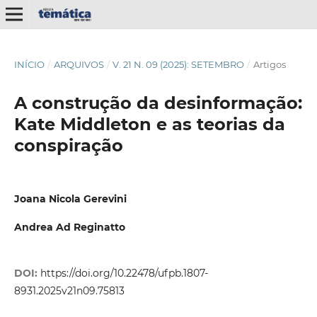
INÍCIO
/
ARQUIVOS
/
V. 21 N. 09 (2025): SETEMBRO
/
Artigos
A construção da desinformação:
Kate Middleton e as teorias da
conspiração
Joana Nicola Gerevini
Andrea Ad Reginatto
DOI:
https://doi.org/10.22478/ufpb.1807-
8931.2025v21n09.75813