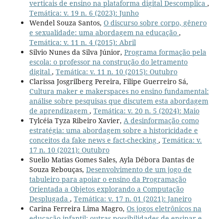
verticais de ensino na plataforma digital Descomplica
,
Temática: v. 19 n. 6 (2023): Junho
Wendel Souza Santos,
O discurso sobre corpo, gênero
e sexualidade: uma abordagem na educação
,
Temática: v. 11 n. 4 (2015): Abril
Silvio Nunes da Silva Júnior,
Programa formação pela
escola: o professor na construção do letramento
digital
,
Temática: v. 11 n. 10 (2015): Outubro
Clarissa Josgrilberg Pereira, Filipe Guerreiro Sá,
Cultura maker e makerspaces no ensino fundamental:
análise sobre pesquisas que discutem esta abordagem
de aprendizagem
,
Temática: v. 20 n. 5 (2024): Maio
Tylcéia Tyza Ribeiro Xavier,
A desinformação como
estratégia: uma abordagem sobre a historicidade e
conceitos da fake news e fact-checking
,
Temática: v.
17 n. 10 (2021): Outubro
Suelio Matias Gomes Sales, Ayla Débora Dantas de
Souza Rebouças,
Desenvolvimento de um jogo de
tabuleiro para apoiar o ensino da Programação
Orientada a Objetos explorando a Computação
Desplugada
,
Temática: v. 17 n. 01 (2021): Janeiro
Carina Ferreira Lima Magro,
Os jogos eletrônicos na
educação infantil: outras possibilidades de ensinar e