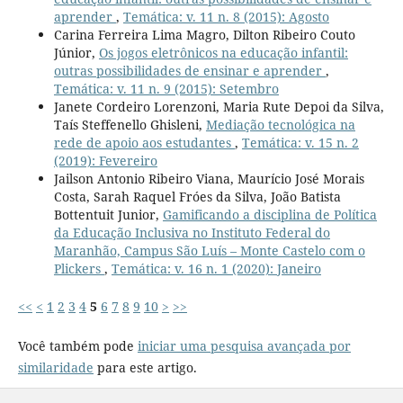
aprender
,
Temática: v. 11 n. 8 (2015): Agosto
Carina Ferreira Lima Magro, Dilton Ribeiro Couto
Júnior,
Os jogos eletrônicos na educação infantil:
outras possibilidades de ensinar e aprender
,
Temática: v. 11 n. 9 (2015): Setembro
Janete Cordeiro Lorenzoni, Maria Rute Depoi da Silva,
Taís Steffenello Ghisleni,
Mediação tecnológica na
rede de apoio aos estudantes
,
Temática: v. 15 n. 2
(2019): Fevereiro
Jailson Antonio Ribeiro Viana, Maurício José Morais
Costa, Sarah Raquel Fróes da Silva, João Batista
Bottentuit Junior,
Gamificando a disciplina de Política
da Educação Inclusiva no Instituto Federal do
Maranhão, Campus São Luís – Monte Castelo com o
Plickers
,
Temática: v. 16 n. 1 (2020): Janeiro
<<
<
1
2
3
4
5
6
7
8
9
10
>
>>
Você também pode
iniciar uma pesquisa avançada por
similaridade
para este artigo.