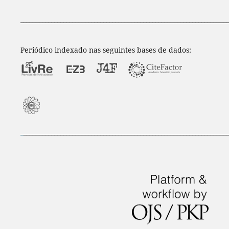
____________________________________________________________________
Periódico indexado nas seguintes bases de dados:
_
___________________________________________________________________