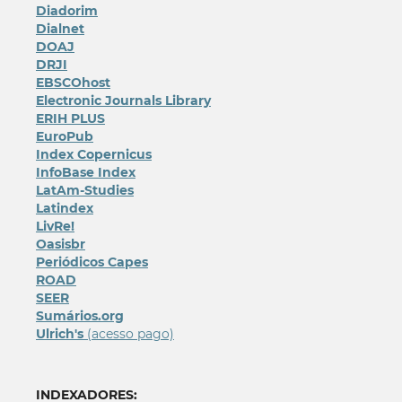
Diadorim
Dialnet
DOAJ
DRJI
EBSCOhost
Electronic Journals Library
ERIH PLUS
EuroPub
Index Copernicus
InfoBase Index
LatAm-Studies
Latindex
LivRe!
Oasisbr
Periódicos Capes
ROAD
SEER
Sumários.org
Ulrich's
(acesso pago)
INDEXADORES: