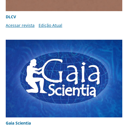
DLCV
Acessar revista
Edição Atual
Gaia Scientia