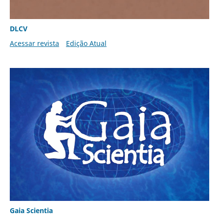
DLCV
Acessar revista
Edição Atual
Gaia Scientia