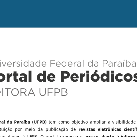
ral da Paraíba (UFPB)
tem como objetivo ampliar a visibilidade
tituição por meio da publicação de
revistas eletrônicas científ
vinculados à UFPB. O portal promove o
acesso aberto à inform