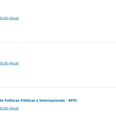
dição Atual
dição Atual
de Políticas Públicas e Internacionais - RPPI
dição Atual