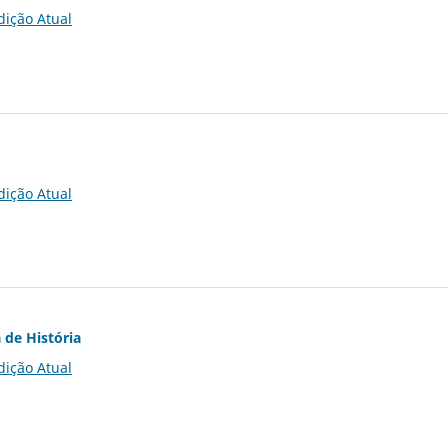
dição Atual
dição Atual
 de História
dição Atual