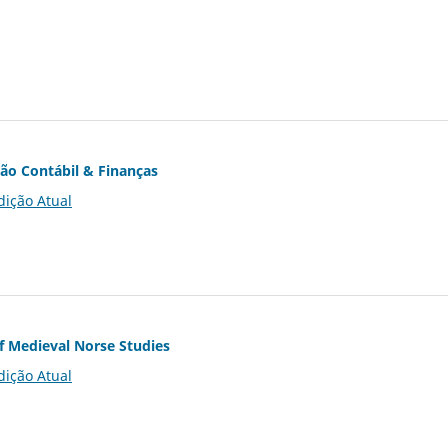
ção Contábil & Finanças
dição Atual
of Medieval Norse Studies
dição Atual