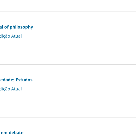
al of philosophy
dição Atual
iedade: Estudos
dição Atual
 em debate