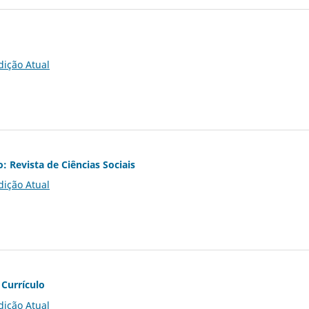
dição Atual
o: Revista de Ciências Sociais
dição Atual
 Currículo
dição Atual