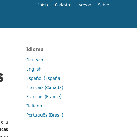
Inicio
Cadastro
Acesso
Sobre
Idioma
Deutsch
English
Español (España)
Français (Canada)
Français (France)
Italiano
Português (Brasil)
 e a
icas
ação