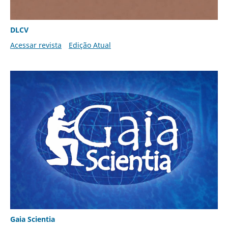
DLCV
Acessar revista
Edição Atual
Gaia Scientia