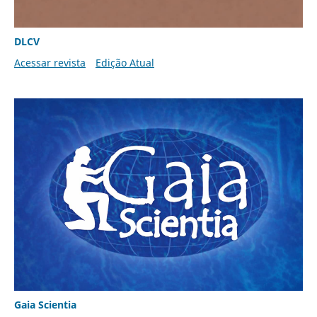
DLCV
Acessar revista
Edição Atual
Gaia Scientia