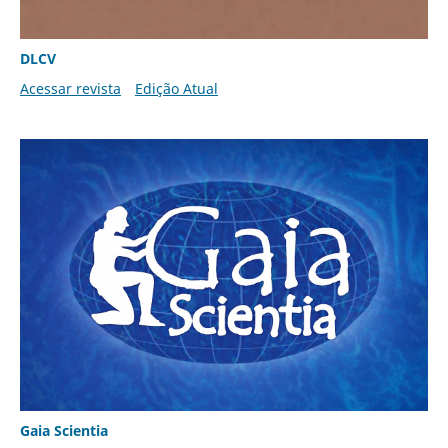
DLCV
Acessar revista
Edição Atual
Gaia Scientia