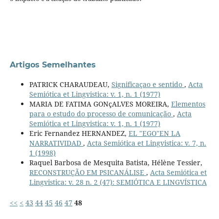
Artigos Semelhantes
PATRICK CHARAUDEAU,
Significaçao e sentido
,
Acta
Semiótica et Lingvistica: v. 1, n. 1 (1977)
MARIA DE FATIMA GONçALVES MOREIRA,
Elementos
para o estudo do processo de comunicação
,
Acta
Semiótica et Lingvistica: v. 1, n. 1 (1977)
Eric Fernandez HERNANDEZ,
EL "EGO"EN LA
NARRATIVIDAD
,
Acta Semiótica et Lingvistica: v. 7, n.
1 (1998)
Raquel Barbosa de Mesquita Batista, Hélène Tessier,
RECONSTRUÇÃO EM PSICANÁLISE
,
Acta Semiótica et
Lingvistica: v. 28 n. 2 (47): SEMIÓTICA E LINGVÍSTICA
<<
<
43
44
45
46
47
48