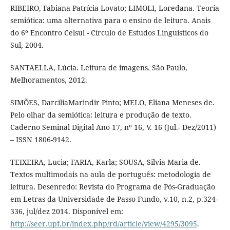
RIBEIRO, Fabiana Patrícia Lovato; LIMOLI, Loredana. Teoria
semiótica: uma alternativa para o ensino de leitura. Anais
do 6º Encontro Celsul - Círculo de Estudos Linguísticos do
Sul, 2004.
SANTAELLA, Lúcia. Leitura de imagens. São Paulo,
Melhoramentos, 2012.
SIMÕES, DarciliaMarindir Pinto; MELO, Eliana Meneses de.
Pelo olhar da semiótica: leitura e produção de texto.
Caderno Seminal Digital Ano 17, nº 16, V. 16 (Jul.- Dez/2011)
– ISSN 1806-9142.
TEIXEIRA, Lucia; FARIA, Karla; SOUSA, Silvia Maria de.
Textos multimodais na aula de português: metodologia de
leitura. Desenredo: Revista do Programa de Pós-Graduação
em Letras da Universidade de Passo Fundo, v.10, n.2, p.324-
336, jul/dez 2014. Disponível em:
http://seer.upf.br/index.php/rd/article/view/4295/3095
.