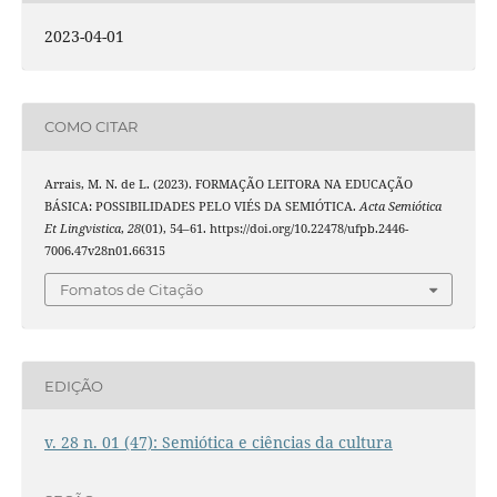
2023-04-01
COMO CITAR
Arrais, M. N. de L. (2023). FORMAÇÃO LEITORA NA EDUCAÇÃO
BÁSICA: POSSIBILIDADES PELO VIÉS DA SEMIÓTICA.
Acta Semiótica
Et Lingvistica
,
28
(01), 54–61. https://doi.org/10.22478/ufpb.2446-
7006.47v28n01.66315
Fomatos de Citação
EDIÇÃO
v. 28 n. 01 (47): Semiótica e ciências da cultura