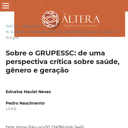
INÍCIO
/
ARQUIVOS
/
N. 6 (2018): ÁLTERA REVISTA DE ANTROPOLOGIA VOLUME VI
/
Artigos
Sobre o GRUPESSC: de uma
perspectiva crítica sobre saúde,
gênero e geração
Ednalva Maciel Neves
Pedro Nascimento
UFPB
DOI:
https://doi.org/10.22478/ufpb.2447-